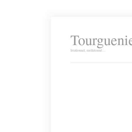
Tourguenie
Irrationnel, molletonné…