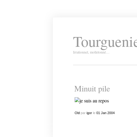
Tourguenie
Irrationnel, molletonné…
Minuit pile
Old
par
igor
le
01
Jan
2004