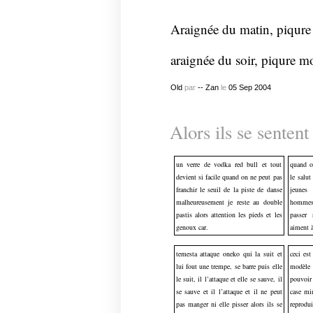
Araignée du matin, piqure
araignée du soir, piqure mo
Old
par
-- Zan
le
05
Sep
2004
Alors ils se sentent 
un verre de vodka red bull et tout
quand on
devient si facile quand on ne peut pas
le salut
franchir le seuil de la piste de danse
jeunes 
malheureusement je reste au double
hommes
pastis alors attention les pieds et les
passer 
genoux car.
aiment à
temesta attaque oneko qui la suit et
ceci est
lui fout une trempe, se barre puis elle
modèle a
le suit, il l’attaque et elle se sauve, il
pouvoir
se sauve et il l’attaque et il ne peut
case mi
pas manger ni elle pisser alors ils se
reprodui