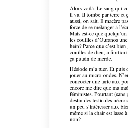
Alors voilà. Le sang qui co
il va. Il tombe par terre e
aussi, on sait. Il macère p
force de se mélanger à l’é
Mais est-ce que quelqu’un
les couilles d’Ouranos une 
hein? Parce que c’est bien g
couilles de dieu, a fiortio
ça putain de merde.
Hésiode m’a tuer. Et puis d
jouer au micro-ondes. N’
concocter une tarte aux po
encore me dire que ma maït
féministes. Pourtant (sans p
destin des testicules nécr
un peu s’intéresser aux bien
même si la chair est lasse 
non?