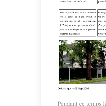
sentent le nez et c’est la paix.
particuli
dans le jacuzzi avec patrice carmouze
le tour
tout à coup ça m’est revenu le
vie ou 
tourguenisme, en fait il ne s’agit pas
plus ou
de l’intégrer à une quelconque réalité,
c’est j
juste de le remarquer et de le pointer,
existe 
éclater la masquarade.
yeux ouv
Old
par
igor
le
05
Sep
2004
Pendant ce temps 