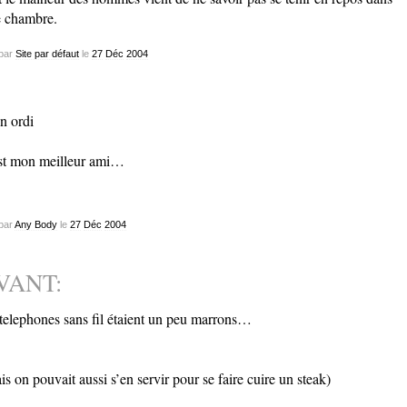
 chambre.
par
Site par défaut
le
27
Déc
2004
 ordi
st mon meilleur ami…
par
Any Body
le
27
Déc
2004
VANT:
 telephones sans fil étaient un peu marrons…
is on pouvait aussi s’en servir pour se faire cuire un steak)