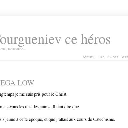
ourgueniev ce héros
ionnel, molletonné…
Accueil
Old
Short
A p
EGA LOW
gtemps je me suis pris pour le Christ.
imais-vous les uns, les autres. Il faut dire que
tais jeune à cette époque, et que j’allais aux cours de Catéchisme.