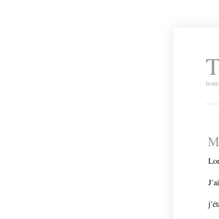
T
Irrat
M
Lon
J’a
j’é