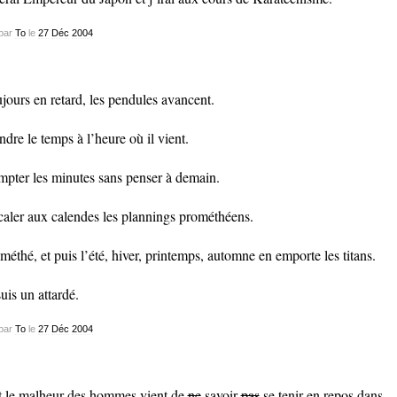
par
To
le
27
Déc
2004
jours en retard, les pendules avancent.
ndre le temps à l’heure où il vient.
pter les minutes sans penser à demain.
aler aux calendes les plannings prométhéens.
méthé, et puis l’été, hiver, printemps, automne en emporte les titans.
suis un attardé.
par
To
le
27
Déc
2004
t le malheur des hommes vient de
ne
savoir
pas
se tenir en repos dans