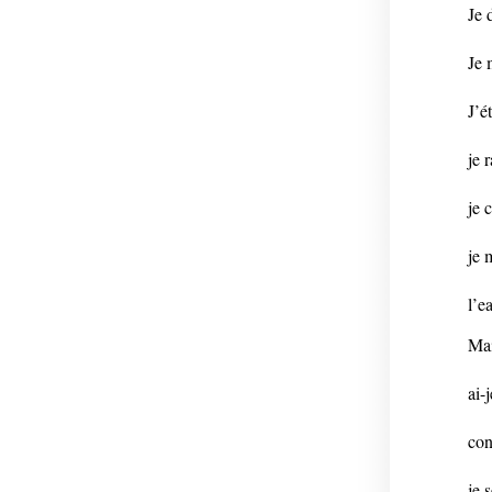
Je 
Je 
J’é
je 
je 
je 
l’e
Mai
ai-
con
je 