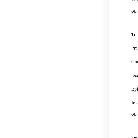
Old
Tou
Pre
Com
Déc
Epi
Je 
Old
tou