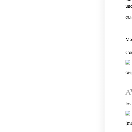
une
Old
Mon
c’e
Old
A
les
(ma