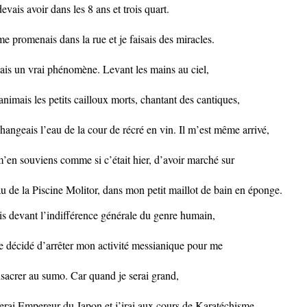
devais avoir dans les 8 ans et trois quart.
me promenais dans la rue et je faisais des miracles.
tais un vrai phénomène. Levant les mains au ciel,
ranimais les petits cailloux morts, chantant des cantiques,
changeais l’eau de la cour de récré en vin. Il m’est même arrivé,
m’en souviens comme si c’était hier, d’avoir marché sur
au de la Piscine Molitor, dans mon petit maillot de bain en éponge.
s devant l’indifférence générale du genre humain,
je décidé d’arrêter mon activité messianique pour me
sacrer au sumo. Car quand je serai grand,
serai Empereur du Japon et j’irai aux cours de Karatéchisme.