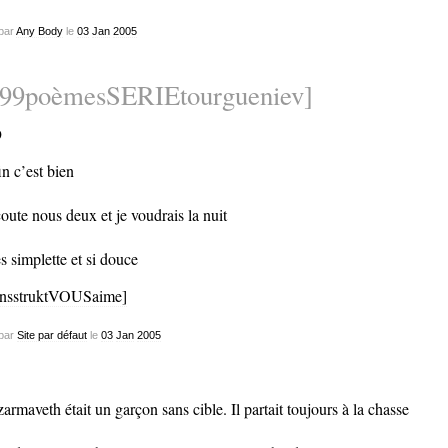
par
Any Body
le
03
Jan
2005
999poèmesSERIEtourgueniev]
9
fin c’est bien
coute nous deux et je voudrais la nuit
es simplette et si douce
nsstruktVOUSaime]
par
Site par défaut
le
03
Jan
2005
armaveth était un garçon sans cible. Il partait toujours à la chasse