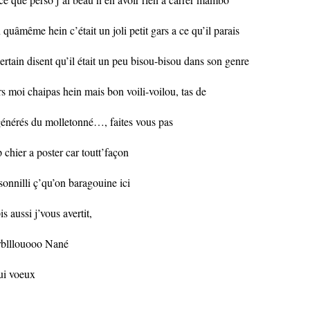
 quâmême hein c’était un joli petit gars a ce qu’il parais
certain disent qu’il était un peu bisou-bisou dans son genre
rs moi chaipas hein mais bon voili-voilou, tas de
énérés du molletonné…, faites vous pas
p chier a poster car toutt’façon
sonnilli ç’qu’on baragouine ici
is aussi j’vous avertit,
rblllouooo Nané
ui voeux