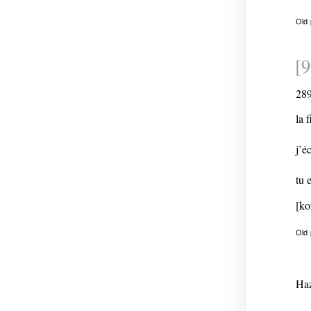
Old
[
28
la 
j’é
tu 
[ko
Old
Haz