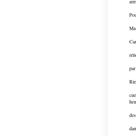
arm
Pou
Mai
Car
rét
par
Rie
cue
heu
des
dan