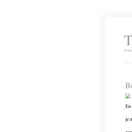
T
Irrat
Bo
En 
je 
par