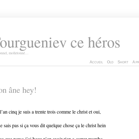
ourgueniev ce héros
ionnel, molletonné…
Accueil
Old
Short
A p
n âne hey!
l’an cinq je suis a trente trois comme le christ et oui,
ne sais pas si ça vous dit quelque chose ça le christ hein
ce que perso j’ai beau n’en avoir rien a carrer mambo