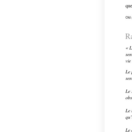
que
Old
R
« L
sen
vie
Le 
sen
Le 
obs
Le 
qu’
Le 