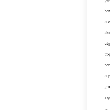
ben
et 
alo
dég
tro
per
et p
grr
a q
…