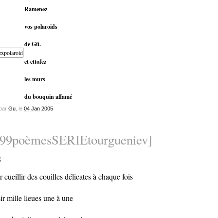
Ramenez
vos polaroïds
de Gü.
et ettofez
les murs
du bouquin affamé
par
Gu.
le
04
Jan
2005
999poèmesSERIEtourgueniev]
8
er cueillir des couilles délicates à chaque fois
sir mille lieues une à une