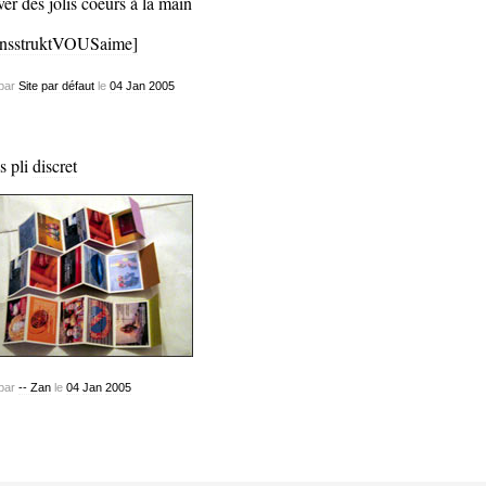
ver des jolis coeurs à la main
nsstruktVOUSaime]
par
Site par défaut
le
04
Jan
2005
s pli
discret
par
-- Zan
le
04
Jan
2005