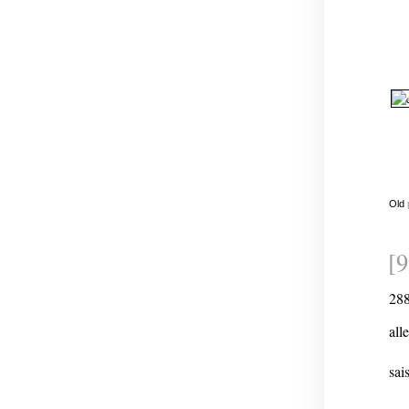
Old
[
28
all
sai