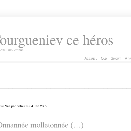
ourgueniev ce héros
ionnel, molletonné…
Accueil
Old
Short
A p
___________________________________
par
Site par défaut
le
04
Jan
2005
Onnannée molletonnée (…)