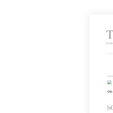
T
Irrat
_
Old
b