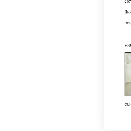
cre
[ko
Old
sou
Old