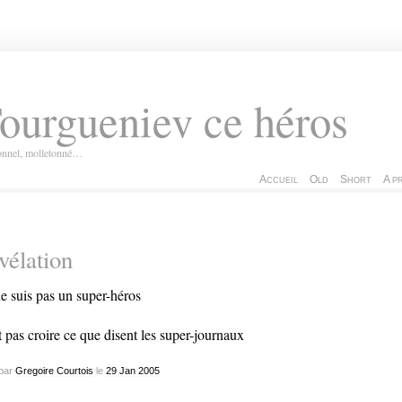
ourgueniev ce héros
ionnel, molletonné…
Accueil
Old
Short
A p
vélation
ne suis pas un super-héros
t pas croire ce que disent les super-journaux
par
Gregoire Courtois
le
29
Jan
2005