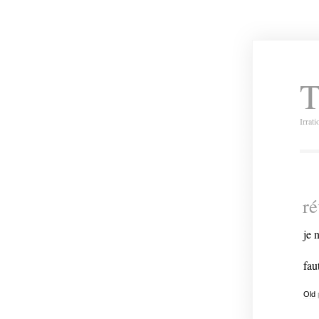
T
Irrat
ré
je 
fau
Old