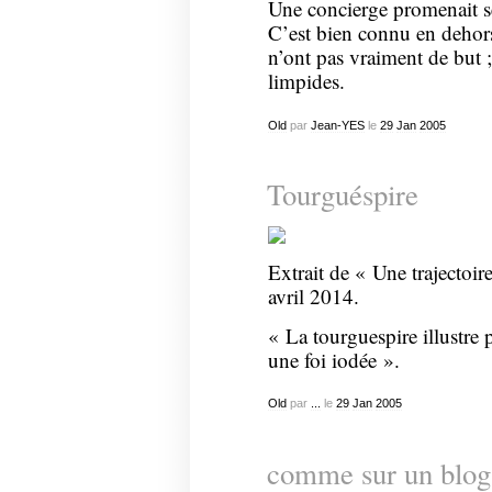
Une concierge promenait ses
C’est bien connu en dehors
n’ont pas vraiment de but ;
limpides.
Old
par
Jean-YES
le
29
Jan
2005
Tourguéspire
Extrait de « Une trajectoi
avril 2014.
« La tourguespire illustre
une foi iodée ».
Old
par
...
le
29
Jan
2005
comme sur un blog :