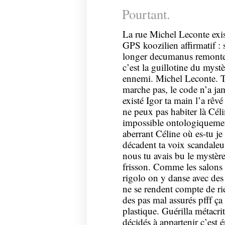
Pourtant.
La rue Michel Leconte exis
GPS koozilien affirmatif : 
longer decumanus remonter
c’est la guillotine du mystè
ennemi. Michel Leconte. Tu
marche pas, le code n’a ja
existé Igor ta main l’a rêvé
ne peux pas habiter là Céli
impossible ontologiquemen
aberrant Céline où es-tu j
décadent ta voix scandaleu
nous tu avais bu le mystère
frisson. Comme les salons t
rigolo on y danse avec des
ne se rendent compte de ri
des pas mal assurés pfff ça 
plastique. Guérilla métacri
décidés à appartenir c’est 