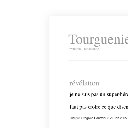
Tourguenie
Irrationnel, molletonné…
révélation
je ne suis pas un super-hér
faut pas croire ce que dise
Old
par
Gregoire Courtois
le
29
Jan
2005