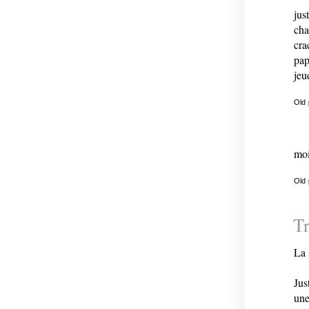
jus
cha
cra
pap
jeu
Old
moi
Old
Tr
La 
Jus
une