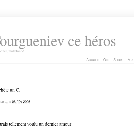
ourgueniev ce héros
ionnel, molletonné…
Accueil
Old
Short
A p
chète un C.
par
...
le
03
Fév
2005
urais tellement voulu un dernier amour