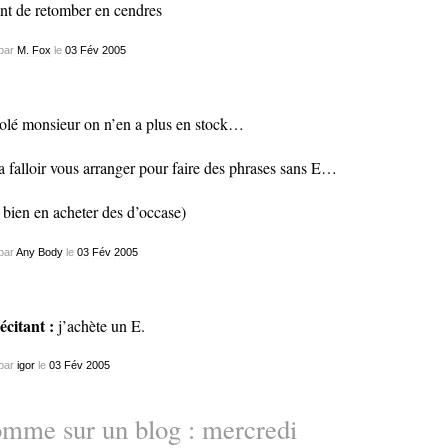
nt de retomber en cendres
par
M. Fox
le
03
Fév
2005
olé monsieur on n’en a plus en stock…
va falloir vous arranger pour faire des phrases sans E…
 bien en acheter des d’occase)
par
Any Body
le
03
Fév
2005
récitant :
j’achète un E.
par
igor
le
03
Fév
2005
mme sur un blog : mercredi