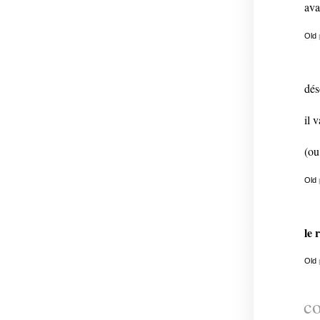
ava
Old
dés
il 
(ou
Old
le 
Old
co