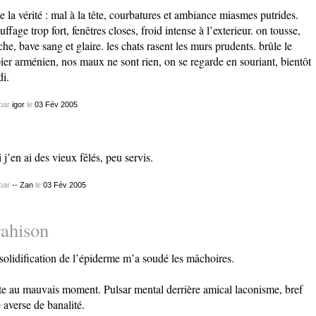
te la vérité : mal à la tête, courbatures et ambiance miasmes putrides.
uffage trop fort, fenêtres closes, froid intense à l’exterieur. on tousse,
che, bave sang et glaire. les chats rasent les murs prudents. brûle le
ier arménien, nos maux ne sont rien, on se regarde en souriant, bientôt
di.
par
igor
le
03
Fév
2005
 j’en ai des vieux fêlés, peu servis.
par
-- Zan
le
03
Fév
2005
ahison
solidification de l’épiderme m’a soudé les mâchoires.
te au mauvais moment. Pulsar mental derrière amical laconisme, bref
 averse de banalité.