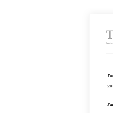
T
Irrat
J’a
Old
J’a