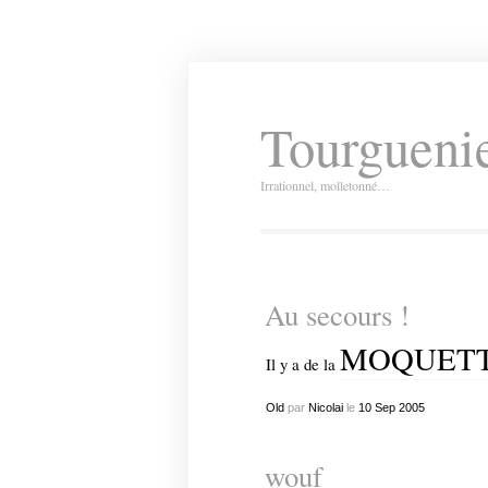
Tourguenie
Irrationnel, molletonné…
Au secours !
MOQUET
Il y a de la
Old
par
Nicolai
le
10
Sep
2005
wouf