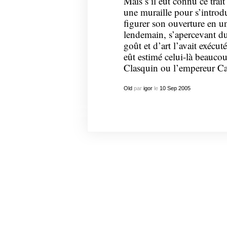
Mais s’il eût connu ce trai
une muraille pour s’introdu
figurer son ouverture en un
lendemain, s’apercevant d
goût et d’art l’avait exécu
eût estimé celui-là beauco
Clasquin ou l’empereur Caes
Old
par
igor
le
10
Sep
2005