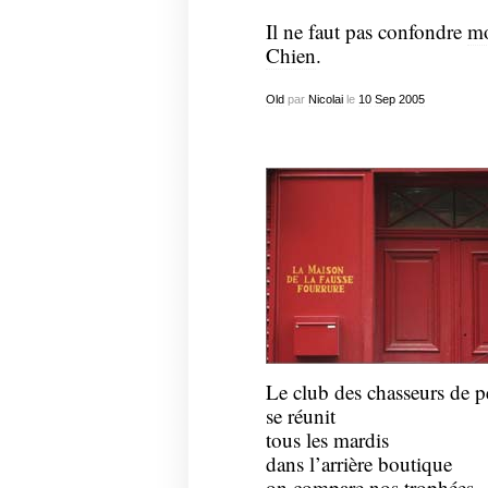
Il ne faut pas confondre
mo
Chien
.
Old
par
Nicolai
le
10
Sep
2005
Le club des chasseurs de p
se réunit
tous les mardis
dans l’arrière boutique
on compare nos trophées