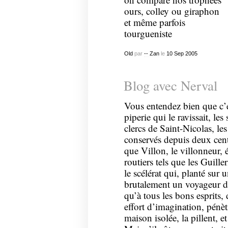
ours, colley ou giraphon
et même parfois
tourgueniste
Old
par
-- Zan
le
10
Sep
2005
Blog avec Nerval
Vous entendez bien que c’é
piperie qui le ravissait, les
clercs de Saint-Nicolas, le
conservés depuis deux cents 
que Villon, le villonneur, 
routiers tels que les Guille
le scélérat qui, planté sur
brutalement un voyageur dé
qu’à tous les bons esprits
effort d’imagination, pénèt
maison isolée, la pillent, e