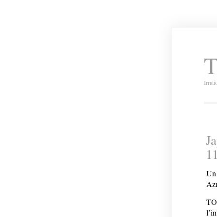
T
Irrat
Ja
1
Un 
Az
TOK
l’i