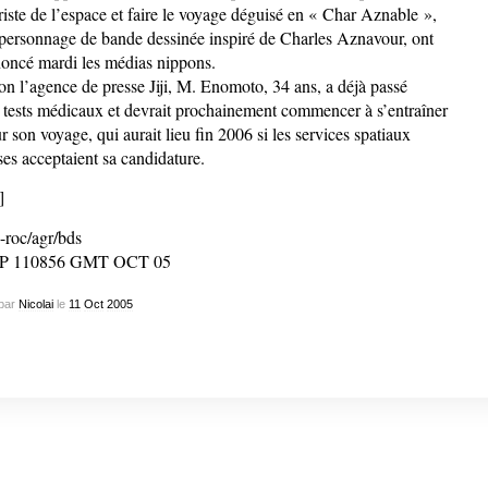
riste de l’espace et faire le voyage déguisé en « Char Aznable »,
personnage de bande dessinée inspiré de Charles Aznavour, ont
oncé mardi les médias nippons.
on l’agence de presse Jiji, M. Enomoto, 34 ans, a déjà passé
 tests médicaux et devrait prochainement commencer à s’entraîner
r son voyage, qui aurait lieu fin 2006 si les services spatiaux
ses acceptaient sa candidature.
]
-roc/agr/bds
P 110856 GMT OCT 05
par
Nicolai
le
11
Oct
2005