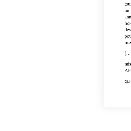
tou
un 
ann
Sel
des
pou
rus
[…
mis
AF
Old