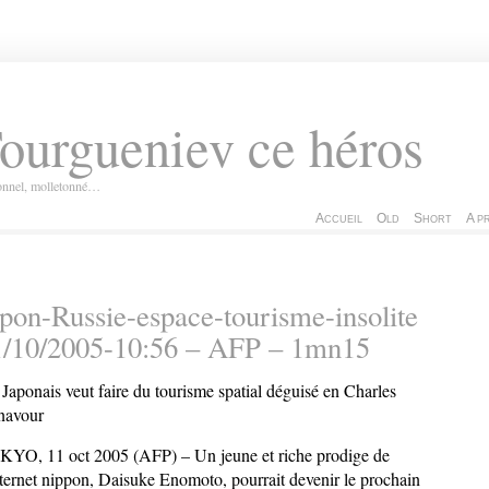
ourgueniev ce héros
ionnel, molletonné…
Accueil
Old
Short
A p
pon-Russie-espace-tourisme-insolite
1/10/2005-10:56 – AFP – 1mn15
Japonais veut faire du tourisme spatial déguisé en Charles
navour
YO, 11 oct 2005 (AFP) – Un jeune et riche prodige de
nternet nippon, Daisuke Enomoto, pourrait devenir le prochain