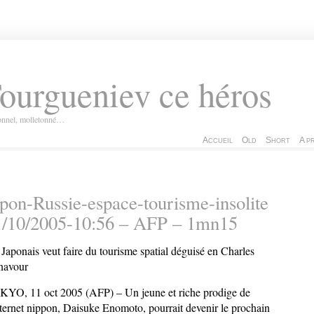
ourgueniev ce héros
ionnel, molletonné…
Accueil
Old
Short
A p
pon-Russie-espace-tourisme-insolite
1/10/2005-10:56 – AFP – 1mn15
Japonais veut faire du tourisme spatial déguisé en Charles
navour
YO, 11 oct 2005 (AFP) – Un jeune et riche prodige de
nternet nippon, Daisuke Enomoto, pourrait devenir le prochain