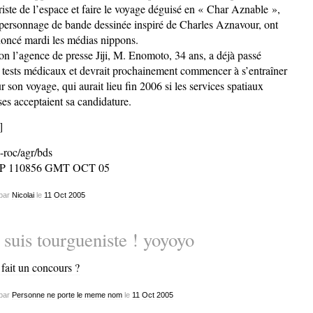
riste de l’espace et faire le voyage déguisé en « Char Aznable »,
personnage de bande dessinée inspiré de Charles Aznavour, ont
oncé mardi les médias nippons.
on l’agence de presse Jiji, M. Enomoto, 34 ans, a déjà passé
 tests médicaux et devrait prochainement commencer à s’entraîner
r son voyage, qui aurait lieu fin 2006 si les services spatiaux
ses acceptaient sa candidature.
]
-roc/agr/bds
P 110856 GMT OCT 05
par
Nicolai
le
11
Oct
2005
 suis tourgueniste ! yoyoyo
fait un concours ?
par
Personne ne porte le meme nom
le
11
Oct
2005