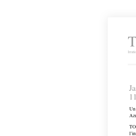
T
Irrat
Ja
1
Un 
Az
TOK
l’i