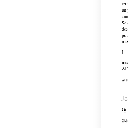
tou
un 
ann
Sel
des
pou
rus
[…
mis
AF
Old
Je
On 
Old