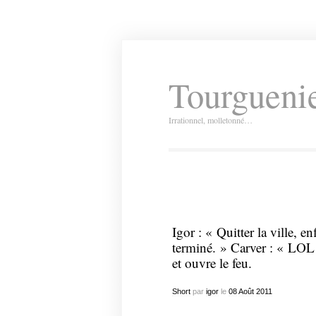
Tourguenie
Irrationnel, molletonné…
Igor : « Quitter la ville, e
terminé. » Carver : « LOL 
et ouvre le feu.
Short
par
igor
le
08
Août
2011