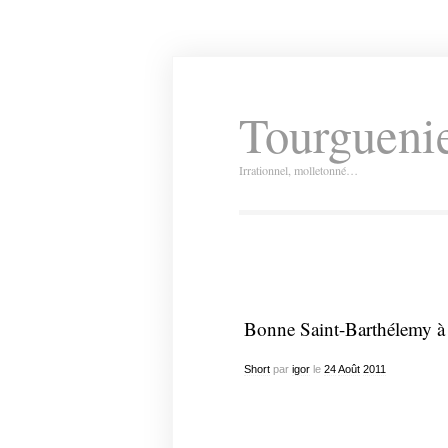
Tourguenie
Irrationnel, molletonné…
Bonne Saint-Barthélemy à 
Short
par
igor
le
24
Août
2011