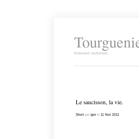
Tourguenie
Irrationnel, molletonné…
Le saucisson, la vie.
Short
par
igor
le
11
Nov
2011