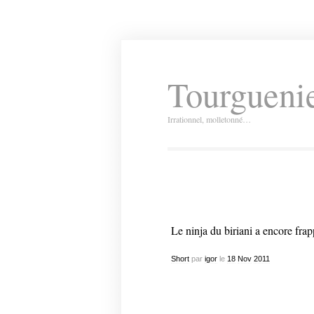
Tourguenie
Irrationnel, molletonné…
Le ninja du biriani a encore frap
Short
par
igor
le
18
Nov
2011