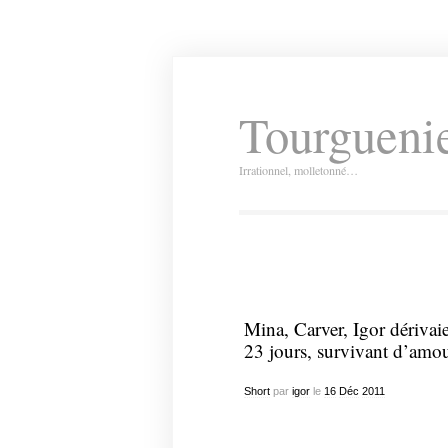
Tourguenie
Irrationnel, molletonné…
Mina, Carver, Igor dérivaie
23 jours, survivant d’amou
Short
par
igor
le
16
Déc
2011