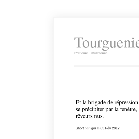
Tourguenie
Irrationnel, molletonné…
Et la brigade de répressio
se précipiter par la fenêtr
rêveurs nus.
Short
par
igor
le
03
Fév
2012