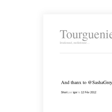
Tourguenie
Irrationnel, molletonné…
And thanx to @SashaGrey f
Short
par
igor
le
12
Fév
2012