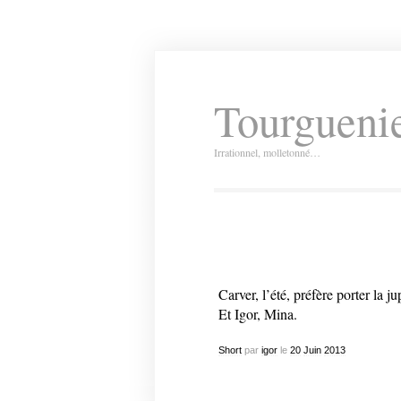
Tourguenie
Irrationnel, molletonné…
Carver, l’été, préfère porter la 
Et Igor, Mina.
Short
par
igor
le
20
Juin
2013