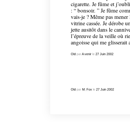
cigarette. Je fûme et j’oub
: “ bonsoir. ” Je fûme com
vais-je ? Même pas mener l
vitrine cassée. Je dérobe u
jette ausitôt dans le canni
l’épreuve de la veille où 
angoisse qui me glisserait
Old
par
A venir
le
27
Juin
2002
Old
par
M. Fox
le
27
Juin
2002