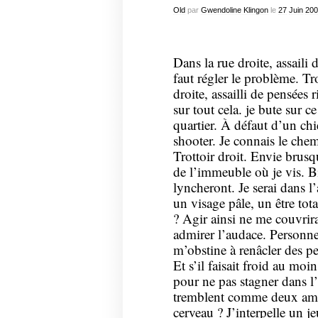
Old
par
Gwendoline Klingon
le
27
Juin
200
Dans la rue droite, assaili 
faut régler le problème. Tro
droite, assailli de pensées r
sur tout cela. je bute sur 
quartier. À défaut d’un chi
shooter. Je connais le che
Trottoir droit. Envie brusq
de l’immeuble où je vis. Bi
lyncheront. Je serai dans l’
un visage pâle, un être to
? Agir ainsi ne me couvrir
admirer l’audace. Personne
m’obstine à renâcler des pen
Et s’il faisait froid au mo
pour ne pas stagner dans l’
tremblent comme deux ampo
cerveau ? J’interpelle un