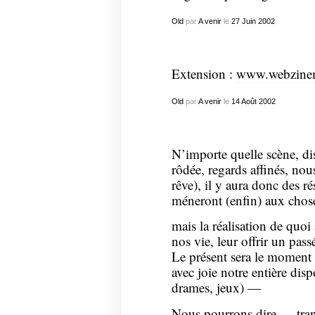
Old
par
A venir
le
27
Juin
2002
Extension :
www.webzine
Old
par
A venir
le
14
Août
2002
N’importe quelle scène, d
rôdée, regards affinés, nous
rêve), il y aura donc des 
méneront (enfin) aux chose
mais la réalisation de quoi
nos vie, leur offrir un pass
Le présent sera le moment 
avec joie notre entière disp
drames, jeux) —
Nous pourrons dire — tran