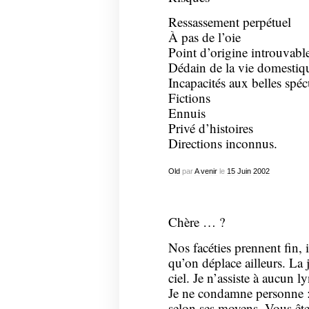
Ressassement perpétuel
À pas de l’oie
Point d’origine introuvabl
Dédain de la vie domestiq
Incapacités aux belles spéc
Fictions
Ennuis
Privé d’histoires
Directions inconnus.
Old
par
A venir
le
15
Juin
2002
Chère … ?
Nos facéties prennent fin, 
qu’on déplace ailleurs. L
ciel. Je n’assiste à aucun l
Je ne condamne personne : 
selon ses moyens. Vous ête