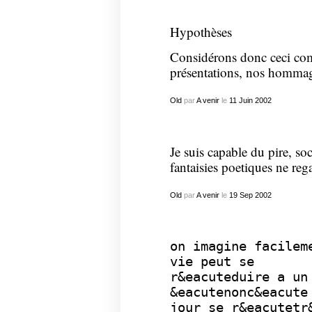
Hypothèses
Considérons donc ceci co
présentations, nos hommag
Old
par
A venir
le
11
Juin
2002
Je suis capable du pire, so
fantaisies poetiques ne re
Old
par
A venir
le
19
Sep
2002
on imagine facilem
vie peut se
r&eacuteduire a un
&eacutenonc&eacute
jour se r&eacutetr