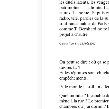
les duels latents, les vengea
patrimoine — la honte. La 
autres. La honte. Et puis 
radio, télé, paroles de la s
souffrance naine, de Paris s
comme T. Bernhard notre ha
projet à d’autre.
Old
par
A venir
le
14
Août
2002
On peut se dire : où ça se 
désires-tu ?
Et les réponses sont chucho
empêchements.
Et le monde : a-t-il un effet
Quel monde ? Incapable de 
mène à la rue ? Le premier
chambres où j’ai dormi ? D