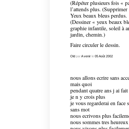
(Répéter plusieurs fois « p
l’attends plus. (Supprimer 
Yeux beaux bleus perdus.
(Dessiner « yeux beaux ble
graphie infantile, soleil à 
jardin, chemin.)
Faire circuler le dessin.
Old
par
A venir
le
05
Août
2002
nous allons ecrire sans acc
mais quoi
pendant quatre ans j ai fai
je n y crois plus
je vous regarderai en face s
sans mot
nous ecrivons plus facilem
nous sommes tres heureux
nous vivons plus facileme