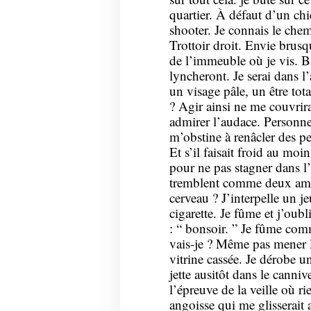
quartier. À défaut d’un chi
shooter. Je connais le che
Trottoir droit. Envie brusq
de l’immeuble où je vis. Bi
lyncheront. Je serai dans l’
un visage pâle, un être to
? Agir ainsi ne me couvrir
admirer l’audace. Personne
m’obstine à renâcler des pen
Et s’il faisait froid au mo
pour ne pas stagner dans l’
tremblent comme deux ampo
cerveau ? J’interpelle un
cigarette. Je fûme et j’oub
: “ bonsoir. ” Je fûme com
vais-je ? Même pas mener l
vitrine cassée. Je dérobe u
jette ausitôt dans le canni
l’épreuve de la veille où 
angoisse qui me glisserait