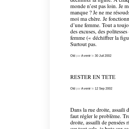
monde n’est pas loin. Je m
manque ? Je ne me résouds 
moi ma chère. Je fonctionne
d’une femme. Tout a toujou
des excuses, des politesse
femme (« déchiffrer la figur
Surtout pas.
Old
par
A venir
le
30
Juil
2002
RESTER EN TETE
Old
par
A venir
le
12
Sep
2002
Dans la rue droite, assaili 
faut régler le problème. Tro
droite, assailli de pensées r
sur tout cela. je bute sur 