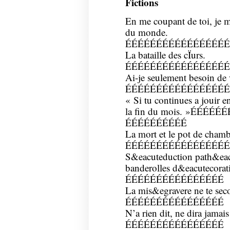
Fictions
En me coupant de toi, je 
du monde.
ÉÉÉÉÉÉÉÉÉÉÉÉÉÉÉÉÉ
La bataille des cÏurs.
ÉÉÉÉÉÉÉÉÉÉÉÉÉÉÉÉÉ
Ai-je seulement besoin 
ÉÉÉÉÉÉÉÉÉÉÉÉÉÉÉÉÉ
« Si tu continues a jouir e
la fin du mois. »ÉÉÉÉ
ÉÉÉÉÉÉÉÉÉÉ
La mort et le pot de c
ÉÉÉÉÉÉÉÉÉÉÉÉÉÉÉÉÉ
S&eacuteduction path&eac
banderolles d&eacutecor
ÉÉÉÉÉÉÉÉÉÉÉÉÉÉÉÉ
La mis&egravere ne te se
ÉÉÉÉÉÉÉÉÉÉÉÉÉÉÉÉ
N’a rien dit, ne dira ja
ÉÉÉÉÉÉÉÉÉÉÉÉÉÉÉÉ