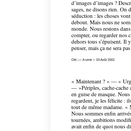
d’images d’images ? Descr
sages, ne disons rien. On 
séduction : les choses vont
debout. Mais nous ne somm
monde. Nous restons dans
compter, ou regarder nos c
dehors tous s’épuisent. Il 
penser, mais ça ne sera pas 
Old
par
A venir
le
03
Août
2002
« Maintenant ? » — « Urg
— »Périples, cache-cache a
en guise de masque. Nous t
regardent, je les félicite :
tout de même madame. « No
Nous sommes enfin arrivés
tournées, ambitions modifi
avait enfin de quoi nous di