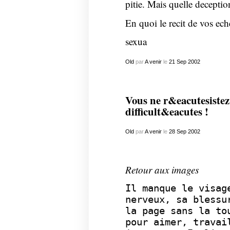
pitie. Mais quelle decepti
En quoi le recit de vos ech
sexua
Old
par
A venir
le
21
Sep
2002
Vous ne r&eacutesistez
difficult&eacutes !
Old
par
A venir
le
28
Sep
2002
Retour aux images
Il manque le visag
nerveux, sa blessu
la page sans la to
pour aimer, travai