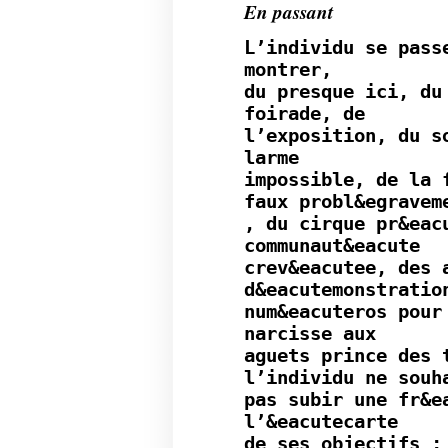
En passant
L’individu se pass
montrer,
du presque ici, du
foirade, de
l’exposition, du s
larme
impossible, de la 
faux probl&egravem
, du cirque pr&eac
communaut&eacute
crev&eacutee, des 
d&eacutemonstratio
num&eacuteros pour
narcisse aux
aguets prince des 
l’individu ne souh
pas subir une fr&e
l’&eacutecarte
de ses objectifs ;