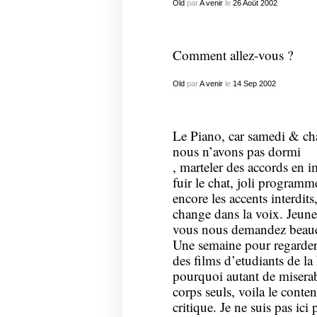
Old
par
A venir
le
26
Août
2002
Comment allez-vous ?
Old
par
A venir
le
14
Sep
2002
Le Piano, car samedi & cha
nous n’avons pas dormi
, marteler des accords en i
fuir le chat, joli programm
encore les accents interdit
change dans la voix. Jeu
vous nous demandez beauc
Une semaine pour regarde
des films d’etudiants de la 
pourquoi autant de misera
corps seuls, voila le conte
critique. Je ne suis pas ici