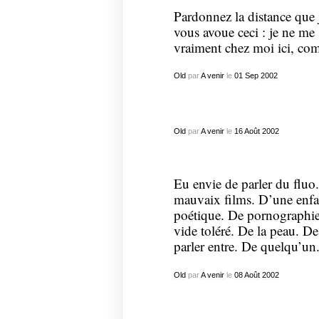
Pardonnez la distance que 
vous avoue ceci : je ne me 
vraiment chez moi ici, com
Old
par
A venir
le
01
Sep
2002
Old
par
A venir
le
16
Août
2002
Eu envie de parler du fluo.
mauvaix films. D’une enfa
poétique. De pornographie
vide toléré. De la peau. De
parler entre. De quelqu’un.
Old
par
A venir
le
08
Août
2002