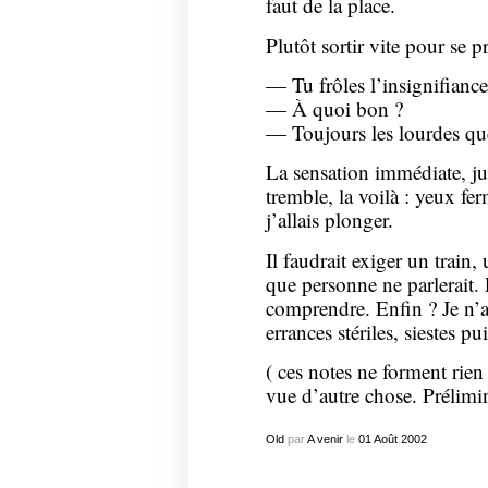
faut de la place.
Plutôt sortir vite pour se pr
— Tu frôles l’insignifiance
— À quoi bon ?
— Toujours les lourdes qu
La sensation immédiate, jus
tremble, la voilà : yeux f
j’allais plonger.
Il faudrait exiger un train
que personne ne parlerait. 
comprendre. Enfin ? Je n’ai
errances stériles, siestes pui
( ces notes ne forment rien 
vue d’autre chose. Prélimi
Old
par
A venir
le
01
Août
2002