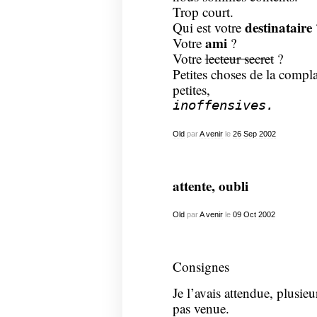
Trop court.
destinataire
Qui est votre
ami
Votre
?
Votre
lecteur secret
?
Petites choses de la comp
petites,
inoffensives.
Old
par
A venir
le
26
Sep
2002
attente, oubli
Old
par
A venir
le
09
Oct
2002
Consignes
Je l’avais attendue, plusie
pas venue.