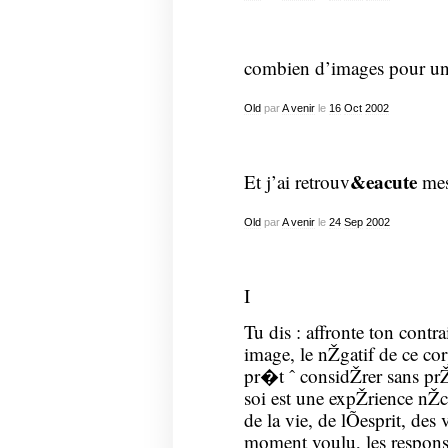
combien d’images pour un
Old
par
A venir
le
16
Oct
2002
&eacute
Et j’ai retrouv
mes
Old
par
A venir
le
24
Sep
2002
I
Tu dis : affronte ton contr
image, le nŽgatif de ce corp
pr�t ˆ considŽrer sans pr
soi est une expŽrience nŽce
de la vie, de lÕesprit, des v
moment voulu, les responsab