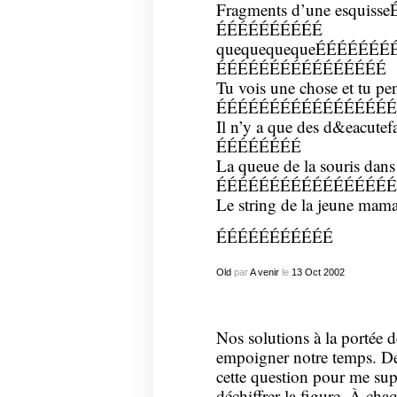
Fragments d’une esquis
ÉÉÉÉÉÉÉÉÉÉ
quequequequeÉÉÉÉÉÉÉ
ÉÉÉÉÉÉÉÉÉÉÉÉÉÉÉÉ
Tu vois une chose et tu pe
ÉÉÉÉÉÉÉÉÉÉÉÉÉÉÉÉÉ
Il n’y a que des d&eacutef
ÉÉÉÉÉÉÉÉ
La queue de la souris dans 
ÉÉÉÉÉÉÉÉÉÉÉÉÉÉÉÉÉ
Le string de la jeune ma
ÉÉÉÉÉÉÉÉÉÉÉ
Old
par
A venir
le
13
Oct
2002
Nos solutions à la portée 
empoigner notre temps. De q
cette question pour me supr
déchiffrer la figure. À chaq