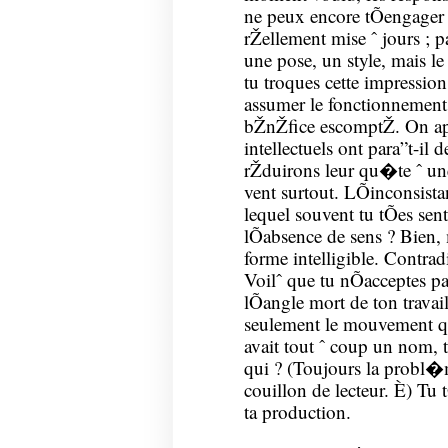
ne peux encore tÕengager c
rŽellement mise ˆ jours ; p
une pose, un style, mais le
tu troques cette impression
assumer le fonctionnement p
bŽnŽfice escomptŽ. On ap
intellectuels ont para”t-il 
rŽduirons leur qu�te ˆ un
vent surtout. LÕinconsista
lequel souvent tu tÕes sen
lÕabsence de sens ? Bien, 
forme intelligible. Contra
Voilˆ que tu nÕacceptes p
lÕangle mort de ton travai
seulement le mouvement qu
avait tout ˆ coup un nom, t
qui ? (Toujours la probl�
couillon de lecteur. È) Tu
ta production.