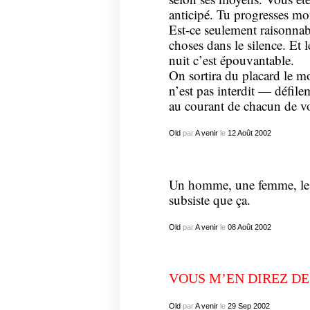
anticipé. Tu progresses mo
Est-ce seulement raisonnab
choses dans le silence. Et 
nuit c’est épouvantable.
On sortira du placard le mo
n’est pas interdit — défile
au courant de chacun de v
Old
par
A venir
le
12
Août
2002
Un homme, une femme, le m
subsiste que ça.
Old
par
A venir
le
08
Août
2002
VOUS M’EN DIREZ D
Old
par
A venir
le
29
Sep
2002