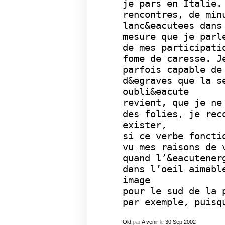
je pars en Italie.
rencontres, de min
lanc&eacutees dans
mesure que je parl
de mes participati
fome de caresse. J
parfois capable de
d&egraves que la s
oubli&eacute
revient, que je ne
des folies, je rec
exister,
si ce verbe foncti
vu mes raisons de 
quand l’&eacutener
dans l’oeil aimabl
image
pour le sud de la 
par exemple, puisq
Old
par
A venir
le
30
Sep
2002