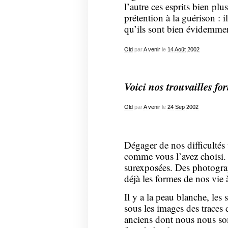
l’autre ces esprits bien pl
prétention à la guérison : i
qu’ils sont bien évidemmen
Old
par
A venir
le
14
Août
2002
Voici nos trouvailles for
Old
par
A venir
le
24
Sep
2002
Dégager de nos difficultés 
comme vous l’avez choisi. 
surexposées. Des photogra
déjà les formes de nos vie à
Il y a la peau blanche, les 
sous les images des traces 
anciens dont nous nous som