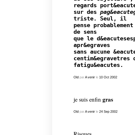
regards port&eacut
sur des
pag&eacute
triste. Seul, il
pense probablement
de sens
que le d&eacuteses
apr&egraves
sans aucune &eacut
centim&egravetres 
fatigu&eacutes.
Old
par
A venir
le
10
Oct
2002
gras
je suis enfin
Old
par
A venir
le
24
Sep
2002
Risques