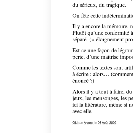
du sérieux, du tragique.
On fête cette indéterminati
Il y a encore la mémoire, ma
Plutôt qu’une conformité à l
séparé. (« éloignement pro
Est-ce une façon de légiti
perte, d’une maîtrise impos
Comme les textes sont arti
à écrire : alors… (commen
énoncé ?)
Alors il y a tout à faire, d
jeux, les mensonges, les p
ici la littérature, même si
avec elle.
Old
par
A venir
le
06
Août
2002