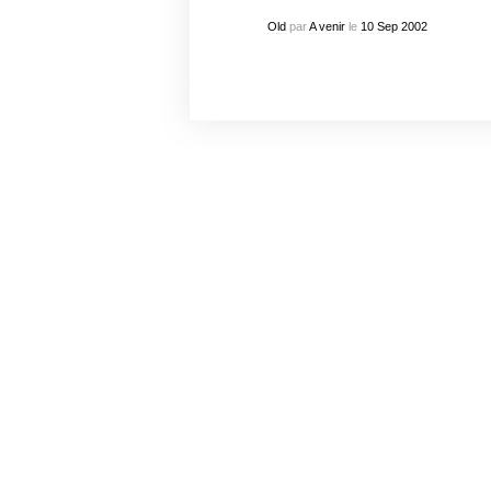
Old
par
A venir
le
10
Sep
2002