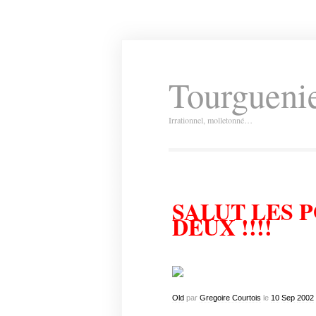
Tourguenie
Irrationnel, molletonné…
SALUT LES 
DEUX !!!!
Old
par
Gregoire Courtois
le
10
Sep
2002