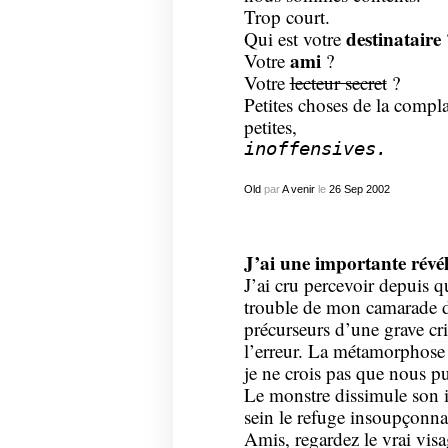
Trop court.
destinataire
Qui est votre
ami
Votre
?
Votre
lecteur secret
?
Petites choses de la comp
petites,
inoffensives.
Old
par
A venir
le
26
Sep
2002
J’ai une importante révél
J’ai cru percevoir depuis q
trouble de mon camarade 
précurseurs d’une grave
cr
l’erreur. La métamorphose a
je ne crois pas que nous p
Le monstre dissimule son id
sein le refuge insoupçonna
Amis, regardez
le vrai vis