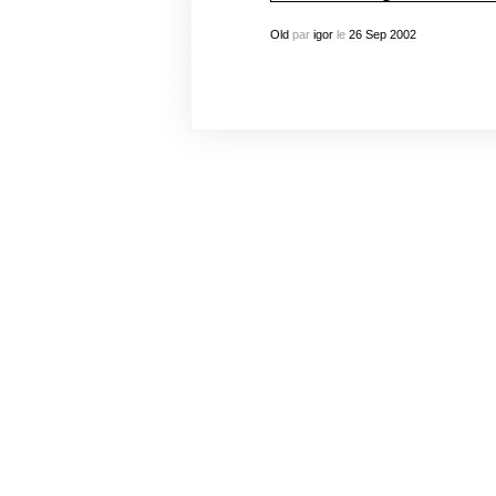
Old
par
igor
le
26
Sep
2002