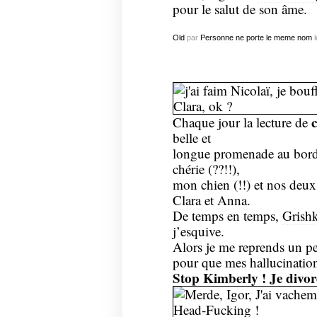
pour le salut de son âme.
Old
par
Personne ne porte le meme nom
l
c
Chaque jour la lecture de
belle et
longue promenade au bord
chérie (??!!),
mon chien (!!) et nos deux p
Clara
et
Anna
.
De temps en temps,
Grish
j’esquive.
Alors je me reprends un pe
pour que mes hallucinatio
Stop Kimberly ! Je divor