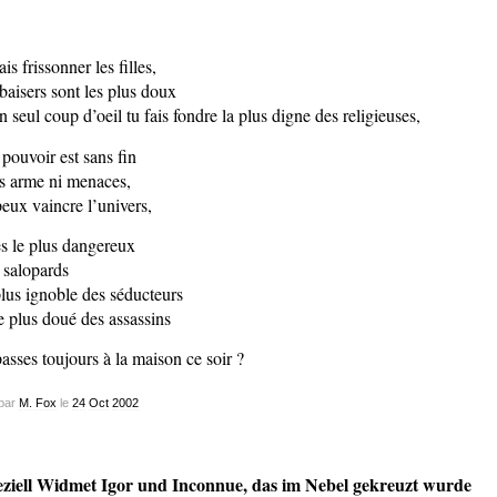
ais frissonner les filles,
 baisers sont les plus doux
n seul coup d’oeil tu fais fondre la plus digne des religieuses,
 pouvoir est sans fin
s arme ni menaces,
peux vaincre l’univers,
es le plus dangereux
 salopards
plus ignoble des séducteurs
le plus doué des assassins
passes toujours à la maison ce soir ?
par
M. Fox
le
24
Oct
2002
ziell Widmet Igor und Inconnue, das im Nebel gekreuzt wurde