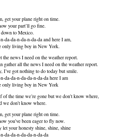
, get your plane right on time.
now your part’ll go fine.
 down to Mexico.
n-da-da-n-da-n-da-da and here I am,
 only living boy in New York.
et the news I need on the weather report.
an gather all the news I need on the weather report.
, I’ve got nothing to do today but smile.
n-da-da-n-da-da-n-da-da here I am
 only living boy in New York
f of the time we’re gone but we don’t know where,
 we don’t know where.
, get your plane right on time.
now you’ve been eager to fly now.
 let your honesty shine, shine, shine
n-da-da-n-da-da-n-da-da