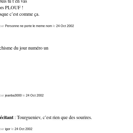
puis tu t’en vas
ors PLOUF !
sque c’est comme ça.
par
Personne ne porte le meme nom
le
24
Oct
2002
ichisme du jour numéro un
par
jeanba3000
le
24
Oct
2002
récitant
: Tourgueniev, c’est
rien que des sourires
.
par
igor
le
24
Oct
2002