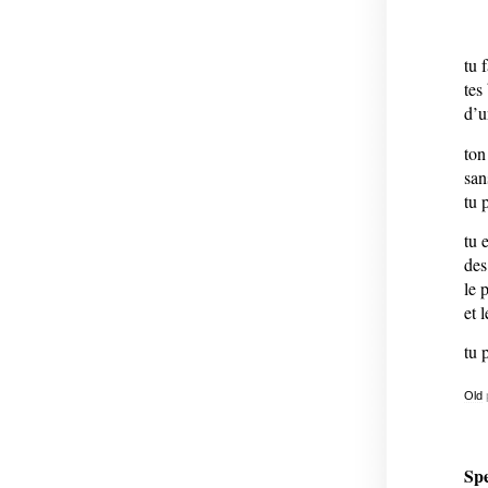
tu f
tes
d’u
ton
san
tu 
tu 
des
le 
et 
tu 
Old
Spe