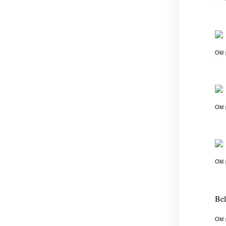
Old
Old
Old
Bel
Old