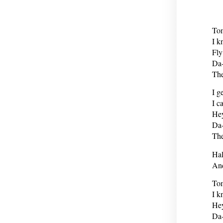
Tom
I k
Fly
Da-
The
I g
I c
Hey
Da-
The
Hal
And
Tom
I k
Hey
Da-