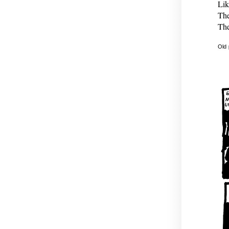
Lik
The
The
Old