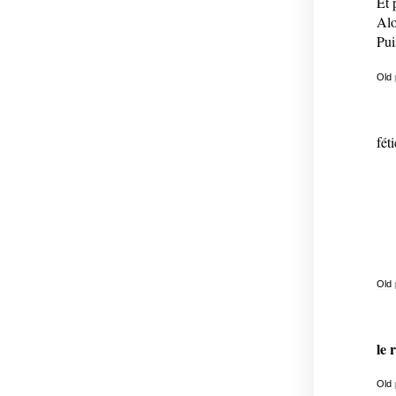
Et 
Al
Pui
Old
fét
Old
le 
Old