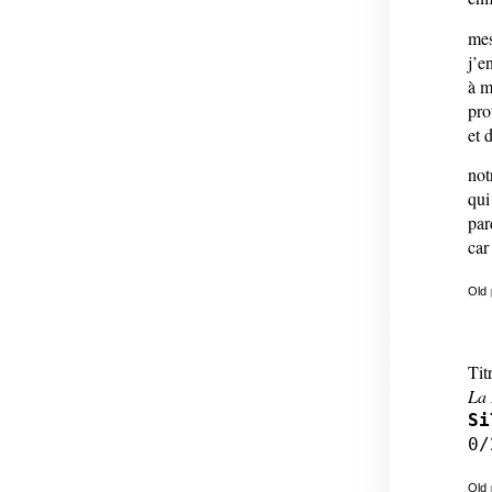
mes
j’e
à m
pro
et 
not
qui
par
car
Old
Tit
La 
Si
0/
Old