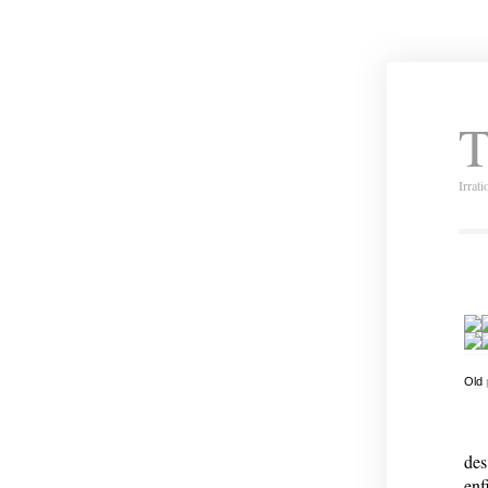
T
Irrat
Old
des
enf