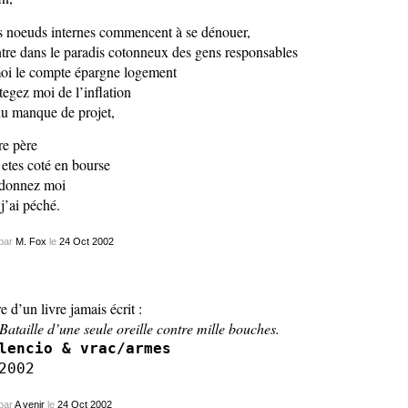
 noeuds internes commencent à se dénouer,
ntre dans le paradis cotonneux des gens responsables
oi le compte épargne logement
tegez moi de l’inflation
du manque de projet,
re père
 etes coté en bourse
donnez moi
 j’ai péché.
par
M. Fox
le
24
Oct
2002
re d’un livre jamais écrit :
Bataille d’une seule oreille contre mille bouches.
lencio & vrac/armes
2002
par
A venir
le
24
Oct
2002