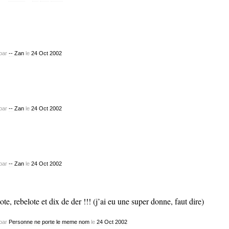
par
-- Zan
le
24
Oct
2002
par
-- Zan
le
24
Oct
2002
par
-- Zan
le
24
Oct
2002
ote, rebelote et dix de der !!! (j’ai eu une super donne, faut dire)
par
Personne ne porte le meme nom
le
24
Oct
2002