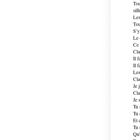
Tou
sil
Les
Tou
S’y
Le 
Ce 
Cla
Il f
Il f
Les
Cla
Je 
Cla
Je 
Tu 
Tu 
Et 
Tu 
Qu’