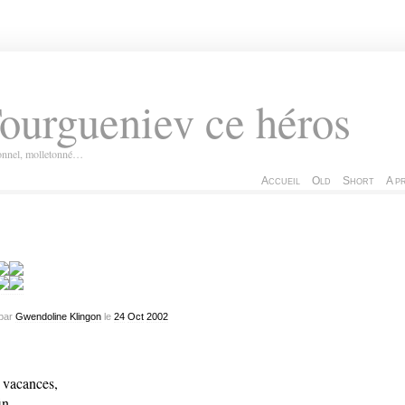
ourgueniev ce héros
ionnel, molletonné…
Accueil
Old
Short
A p
par
Gwendoline Klingon
le
24
Oct
2002
 vacances,
in,