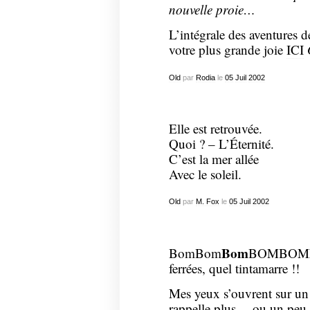
nouvelle proie…
L’intégrale des aventures 
votre plus grande joie
ICI
Old
par
Rodia
le
05
Juil
2002
Elle est retrouvée.
Quoi ? – L’Éternité.
C’est la mer allée
Avec le soleil.
Old
par
M. Fox
le
05
Juil
2002
Bom
BomBom
BOMBOM
ferrées, quel tintamarre !!
Mes yeux s’ouvrent sur un
rappelle plus… ou un peu…