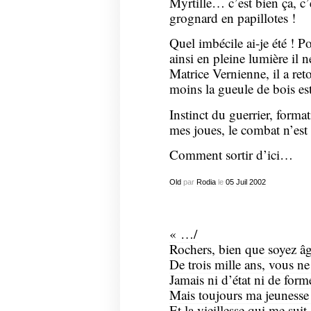
Myrtille… c’est bien ça, c’
grognard en papillotes !
Quel imbécile ai-je été !
ainsi en pleine lumière il n
Matrice Vernienne, il a ret
moins la gueule de bois es
Instinct du guerrier, format
mes joues, le combat n’est 
Comment sortir d’ici…
Old
par
Rodia
le
05
Juil
2002
« …/
Rochers, bien que soyez â
De trois mille ans, vous n
Jamais ni d’état ni de forme
Mais toujours ma jeunesse 
Et la vieillesse qui me suit