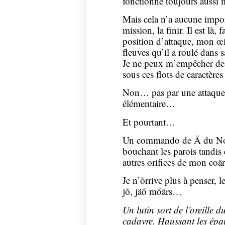
fonctionne toujours aussi 
Mais cela n’a aucune impor
mission, la finir. Il est là, 
position d’attaque, mon œil
fleuves qu’il a roulé dans 
Je ne peux m’empêcher de r
sous ces flots de caractère
Non… pas par une attaque au
élémentaire…
Et pourtant…
Un commando de Ä du Nord
bouchant les parois tandis 
autres orifices de mon coär
Je n’õrrive plus à penser, le
jõ, jäõ mõärs…
Un lutin sort de l’oreille 
cadavre. Haussant les épau