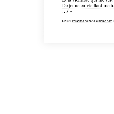
De jeune en vieillard me t
…/ »
Old
par
Personne ne porte le meme nom
l