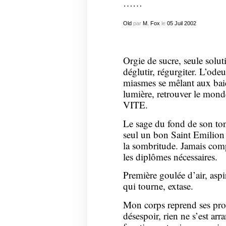
……
Old
par
M. Fox
le
05
Juil
2002
Orgie de sucre, seule solut
déglutir, régurgiter. L’ode
miasmes se mêlant aux baies
lumière, retrouver le monde
VITE.
Le sage du fond de son to
seul un bon Saint Emilion p
la sombritude. Jamais comp
les diplômes nécessaires.
Première goulée d’air, aspi
qui tourne, extase.
Mon corps reprend ses pro
désespoir, rien ne s’est ar