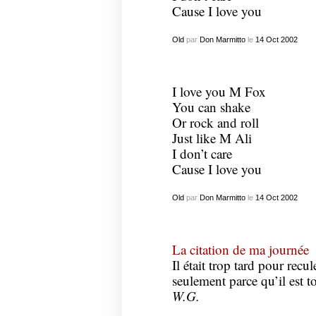
Cause I love you
Old
par
Don Marmitto
le
14
Oct
2002
I love you M Fox
You can shake
Or rock and roll
Just like M Ali
I don’t care
Cause I love you
Old
par
Don Marmitto
le
14
Oct
2002
La citation de ma journée
Il était trop tard pour recul
seulement parce qu’il est t
W.G.