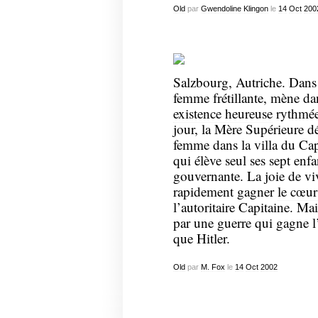
Old
par
Gwendoline Klingon
le
14
Oct
200
Salzbourg, Autriche. Dans 
femme frétillante, mène d
existence heureuse
rythmée 
jour, la Mère Supérieure d
femme dans la villa du Ca
qui élève seul ses sept enf
gouvernante. La joie de viv
rapidement gagner
le cœur
l’autoritaire Capitaine. Ma
par une guerre qui gagne l’
que Hitler.
Old
par
M. Fox
le
14
Oct
2002