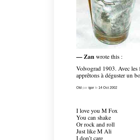
— Zan
wrote this :
Volvograd 1903. Avec les 
apprêtons à déguster un b
Old
par
igor
le
14
Oct
2002
I love you M Fox
You can shake
Or rock and roll
Just like M Ali
I don’t care