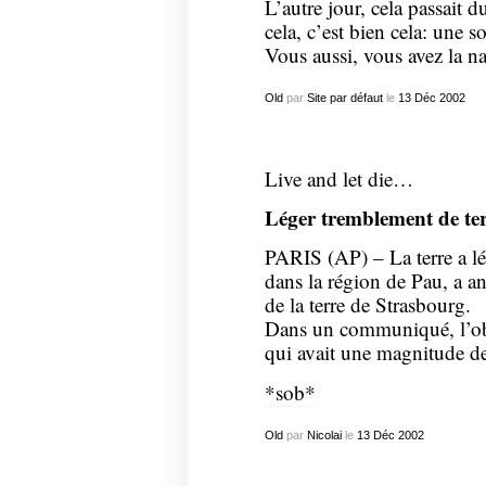
L’autre jour, cela passait 
cela, c’est bien cela: une s
Vous aussi, vous avez la n
Old
par
Site par défaut
le
13
Déc
2002
Live and let die…
Léger tremblement de ter
PARIS (AP) – La terre a lé
dans la région de Pau, a a
de la terre de Strasbourg.
Dans un communiqué, l’obs
qui avait une magnitude de
*sob*
Old
par
Nicolai
le
13
Déc
2002