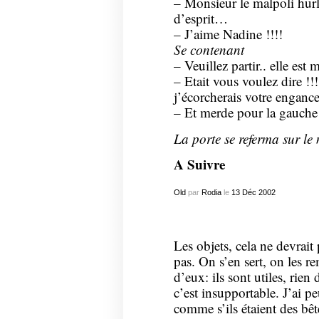
– Monsieur le malpoli hurl
d’esprit…
– J’aime Nadine !!!!
Se contenant
– Veuillez partir.. elle e
– Etait vous voulez dire !
j’écorcherais votre engance
– Et merde pour la gauche 
La porte se referma sur le
A Suivre
Old
par
Rodia
le
13
Déc
2002
Les objets, cela ne devrait
pas. On s’en sert, on les r
d’eux: ils sont utiles, rien
c’est insupportable. J’ai p
comme s’ils étaient des bêt