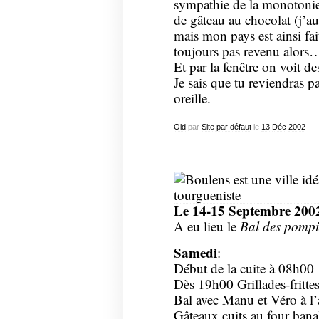
sympathie de la monotonie
de gâteau au chocolat (j’au
mais mon pays est ainsi fait
toujours pas revenu alors… p
Et par la fenêtre on voit d
Je sais que tu reviendras 
oreille.
Old
par
Site par défaut
le
13
Déc
2002
Le 14-15 Septembre 200
A eu lieu le
Bal des pompi
Samedi
:
Début de la cuite à 08h00
Dès 19h00 Grillades-fritte
Bal avec Manu et Véro à l
Gâteaux cuits au four banal,