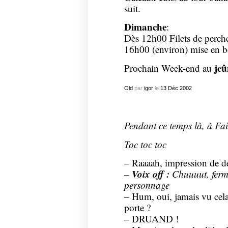
suit.
Dimanche
:
Dès 12h00 Filets de perch
16h00 (environ) mise en bo
jeû
Prochain Week-end au
Old
par
igor
le
13
Déc
2002
Pendant ce temps là, à F
Toc toc toc
– Raaaah, impression de d
Voix off :
–
Chuuuut, ferme
personnage
– Hum, oui, jamais vu cela
porte ?
– DRUAND !