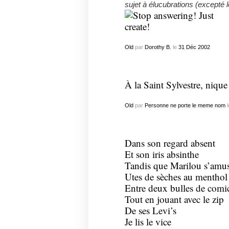
sujet à élucubrations (excepté
Old
par
Dorothy B.
le
31
Déc
2002
À la Saint Sylvestre, nique
Old
par
Personne ne porte le meme nom
l
Dans son regard absent
Et son iris absinthe
Tandis que Marilou s’amuse
Utes de sèches au menthol
Entre deux bulles de comic
Tout en jouant avec le zip
De ses Levi’s
Je lis le vice