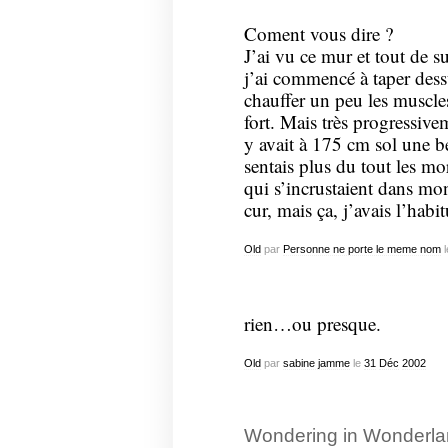
Coment vous dire ?
J’ai vu ce mur et tout de s
j’ai commencé à taper des
chauffer un peu les muscles 
fort. Mais très progressive
y avait à 175 cm sol une be
sentais plus du tout les m
qui s’incrustaient dans mon
cur, mais ça, j’avais l’habi
Old
par
Personne ne porte le meme nom
l
rien…ou presque.
Old
par
sabine jamme
le
31
Déc
2002
Wondering in Wonderlan