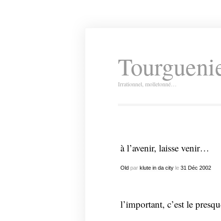
Tourguenie
Irrationnel, molletonné…
à l’avenir, laisse venir…
Old
par
klute in da city
le
31
Déc
2002
l’important, c’est le pres