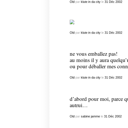
Old
par
klute in da city
le
31
Déc
2002
Old
par
klute in da city
le
31
Déc
2002
ne vous emballez pas!
au moins il y aura quelqu
ou pour déballer mes conne
Old
par
klute in da city
le
31
Déc
2002
d’abord pour moi, parce que
autrui…
Old
par
sabine jamme
le
31
Déc
2002