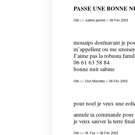
PASSE UNE BONNE NU
Old
par
sabine jamme
le
06
Fév
2003
mouaips dorénavant je post
m’appellent ou me smsisent
J’aime pas la robusta famil
06 61 63 58 84
bonne nuit sabine
Old
par
Don Marmitto
le
06
Fév
2003
pour noel je veux une eoli
annule ta commande pour 
je veux sauver la terre fin
Old
par
M. Fox
le
06
Fév
2003