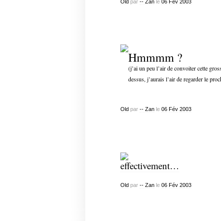
Old
par
-- Zan
le
06
Fév
2003
Hmmmm ?
(j’ai un peu l’air de convoiter cette gro
dessus, j’aurais l’air de regarder le pr
Old
par
-- Zan
le
06
Fév
2003
effectivement…
Old
par
-- Zan
le
06
Fév
2003