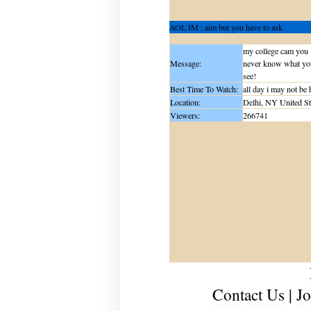
AOL IM : aim but you have to ask
my college cam you
Message:
never know what y
see!
Best Time To Watch:
all day i may not be 
Location:
Delhi, NY United St
Viewers:
266741
Contact Us
|
Jo