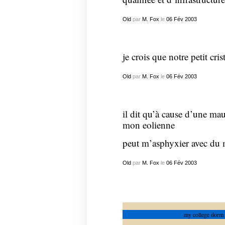
Old
par
M. Fox
le
06
Fév
2003
je crois que notre petit cris
Old
par
M. Fox
le
06
Fév
2003
il dit qu’à cause d’une m
mon eolienne
peut m’asphyxier avec du
Old
par
M. Fox
le
06
Fév
2003
my college dorm