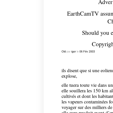
Advert
EarthCamTV assumes
Ch
Should you 
Copyrig
Old
par
igor
le
06
Fév
2003
ils disent que si une eolien
explose,
elle tuera toute vie dans 
elle souillera les 150 km a
cultivés et dont les habitan
les vapeurs contaminées f
voyager sur des milliers de
elle aura produit avant d’