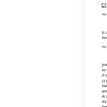
Old
le 
êtr
Old
jus
un 
d’e
ça 
mai
que
de 
déc
da