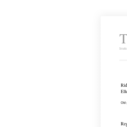
T
Irrat
Rid
Ell
Old
Reg