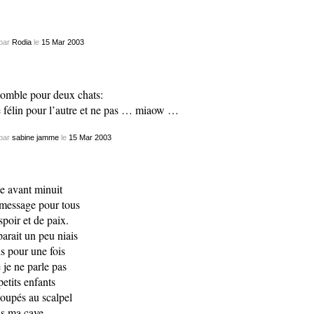
par
Rodia
le
15
Mar
2003
comble pour deux chats:
e félin pour l’autre et ne pas … miaow …
par
sabine jamme
le
15
Mar
2003
te avant minuit
message pour tous
spoir et de paix.
parait un peu niais
s pour une fois
 je ne parle pas
petits enfants
oupés au scalpel
ns ma cave…