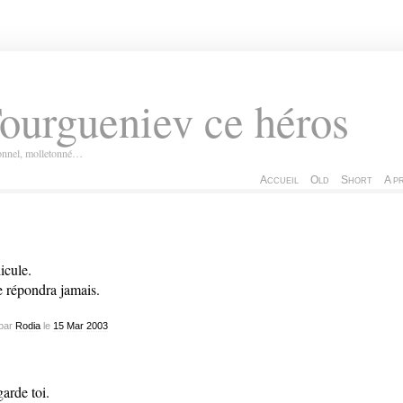
ourgueniev ce héros
ionnel, molletonné…
Accueil
Old
Short
A p
icule.
e répondra jamais.
par
Rodia
le
15
Mar
2003
arde toi.