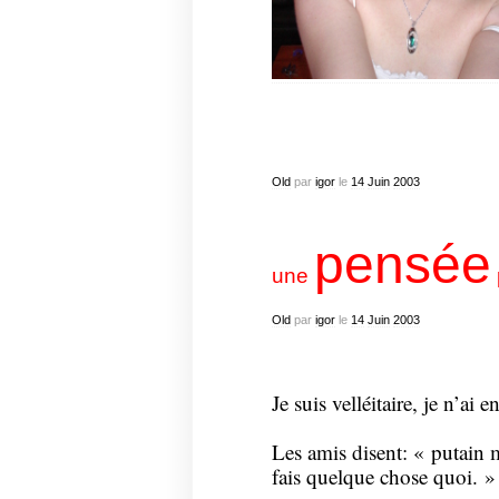
Old
par
igor
le
14
Juin
2003
pensée
une
Old
par
igor
le
14
Juin
2003
Je suis velléitaire, je n’ai e
Les amis disent: « putain m
fais quelque chose quoi. »