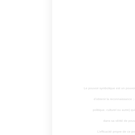
Le pouvoir symbolique est un pouvoir
d’obtenir la reconnaissance ;
politique, culturel ou autre) q
dans sa vérité de pouvoi
L’efficacité propre de ce p