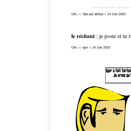
la force physique, mais dans
Old
par
Site par défaut
le
14
Juin
2003
le récitant
: je poste et tu r
Old
par
igor
le
14
Juin
2003