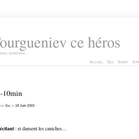
ourgueniev ce héros
ionnel, molletonné…
Accueil
Old
Short
A p
 -10min
par
Gu.
le
18
Juin
2003
récitant
: et dansent
les caniches
…