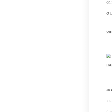
on 
et 
Old
Old
au 
tou
il 