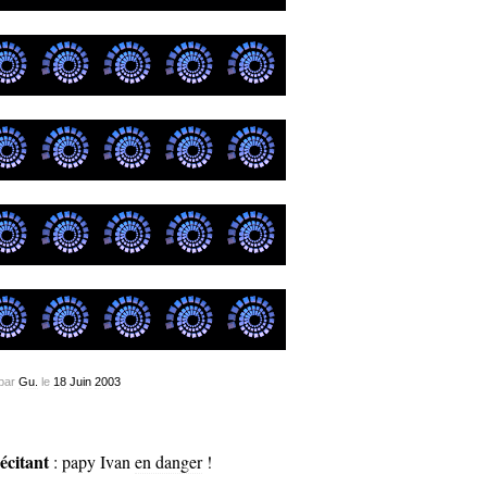
par
Gu.
le
18
Juin
2003
récitant
: papy Ivan
en danger
!