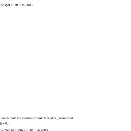
par
igor
le
18
Juin
2003
 qui contrôle les médias contrôle le tEMps [ virtual void
) = 0; ]
par
Site par défaut
le
18
Juin
2003