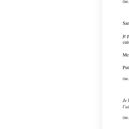
Old
Sam
je 
cui
Mer
Put
Old
Je 
l’
Old