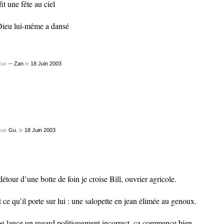
fit une fête au ciel
Dieu lui-même a dansé
par
-- Zan
le
18
Juin
2003
par
Gu.
le
18
Juin
2003
détour d’une botte de foin je croise Bill, ouvrier agricole.
t ce qu’il porte sur lui : une salopette en jean élimée au genoux.
me lance un regard politiquement incorrect. ça commence bien…