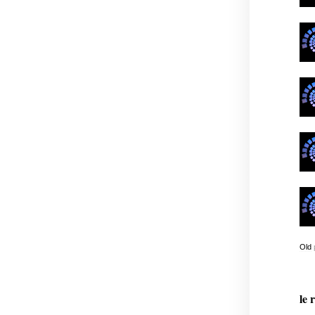
Old
le 