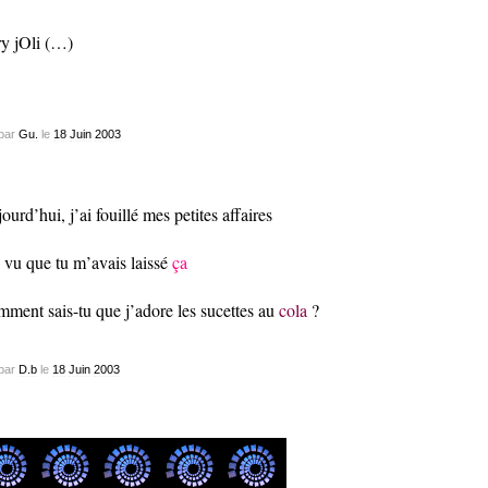
y jOli (…)
par
Gu.
le
18
Juin
2003
ourd’hui, j’ai fouillé mes petites affaires
i vu que tu m’avais laissé
ça
ment sais-tu que j’adore les sucettes au
cola
?
par
D.b
le
18
Juin
2003