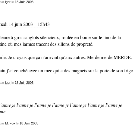
par
igor
le
18
Juin
2003
edi 14 juin 2003 – 15h43
pleure à gros sanglots silencieux, roulée en boule sur le lino de la
sine où mes larmes tracent des sillons de propreté.
de. Je croyais que ça n’arrivait qu’aux autres. Merde merde MERDE.
ain j’ai couché avec un mec qui a des magnets sur la porte de son frigo.
par
igor
le
18
Juin
2003
l’aime je l’aime je l’aime je l’aime je l’aime je l’aime je l’aime je
aime…
par
M. Fox
le
18
Juin
2003