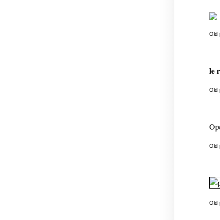
Old
le 
Old
Opé
Old
Old