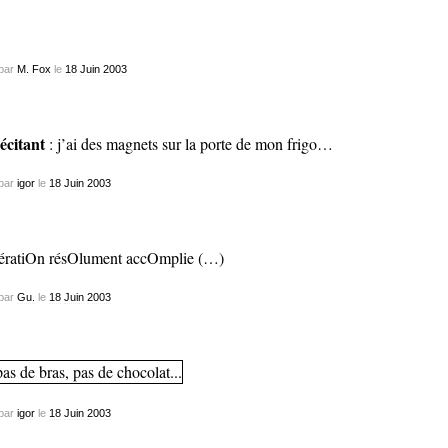
par
M. Fox
le
18
Juin
2003
récitant
: j’ai des magnets sur la porte de mon frigo…
par
igor
le
18
Juin
2003
ratiOn résOlument accOmplie (…)
par
Gu.
le
18
Juin
2003
par
igor
le
18
Juin
2003