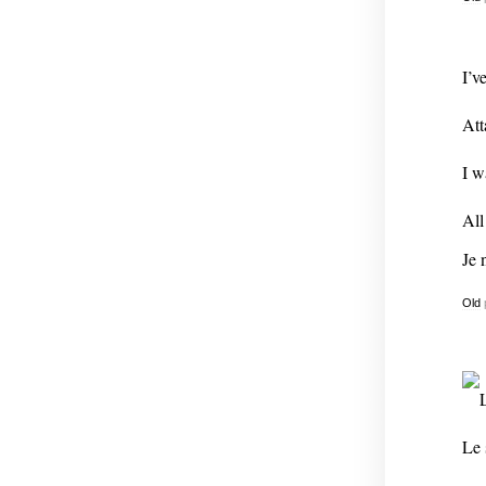
I’v
Att
I w
All
Je 
Old
L
Le 