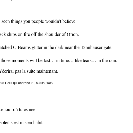
e seen things you people wouldn’t believe.
ack ships on fire off the shoulder of Orion.
atched C-Beams glitter in the dark near the Tannhäuser gate.
 those moments will be lost… in time… like tears… in the rain.
n’écrirai pas la suite maintenant.
par
Celui qui cherche
le
18
Juin
2003
e jour où tu es née
soleil s’est mis en habit