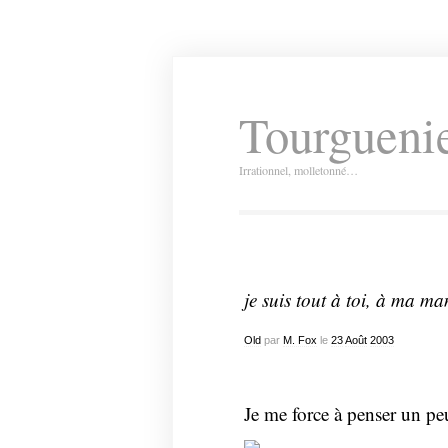
Tourguenie
Irrationnel, molletonné…
je suis tout à toi, à ma m
Old
par
M. Fox
le
23
Août
2003
Je me force à penser un peu