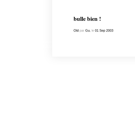
bulle bien !
Old
par
Gu.
le
01
Sep
2003