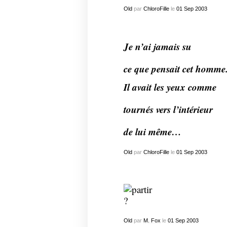
Old
par
ChloroFille
le
01
Sep
2003
Je n’ai jamais su
ce que pensait cet homme
Il avait les yeux comme
tournés vers l’intérieur
de lui même…
Old
par
ChloroFille
le
01
Sep
2003
Old
par
M. Fox
le
01
Sep
2003