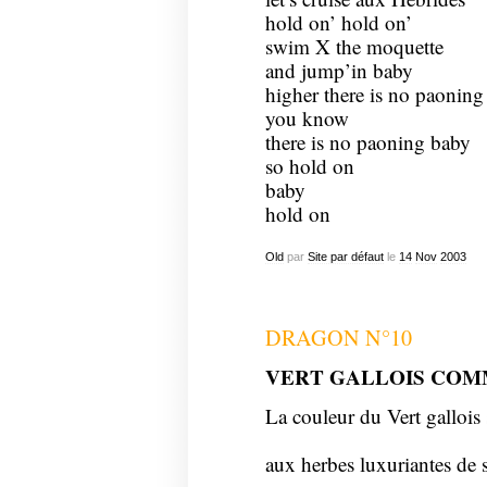
hold on’ hold on’
swim X the moquette
and jump’in baby
higher there is no paoning
you know
there is no paoning baby
so hold on
baby
hold on
Old
par
Site par défaut
le
14
Nov
2003
DRAGON N°10
VERT GALLOIS CO
La couleur du Vert gallois 
aux herbes luxuriantes de 