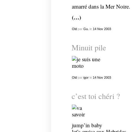
amarré dans la Mer Noire.
(…)
Old
par
Gu.
le
14
Nov
2003
Minuit pile
Old
par
igor
le
14
Nov
2003
c’est toi chéri ?
jump’in baby
let’s cruise aux Hebrides