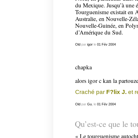
du Mexique. Jusqu’à une é
Tourguenisme existait en Af
Australie, en Nouvelle-Zél
Nouvelle-Guinée, en Polyné
d’Amérique du Sud.
Old
par
igor
le
01
Fév
2004
chapka
alors igor c kan la partouze
Craché par
F?lix J.
et r
Old
par
Gu.
le
01
Fév
2004
Qu’est-ce que le t
« Le tourguenisme autocht