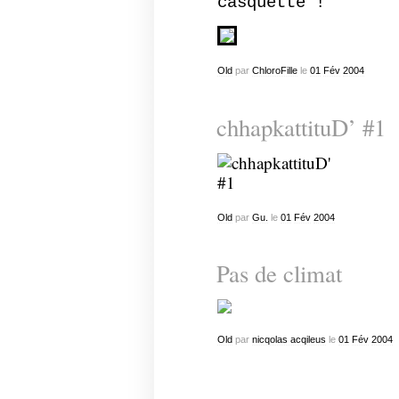
casquette !
Old
par
ChloroFille
le
01
Fév
2004
chhapkattituD’ #1
Old
par
Gu.
le
01
Fév
2004
Pas de climat
Old
par
nicqolas acqileus
le
01
Fév
2004