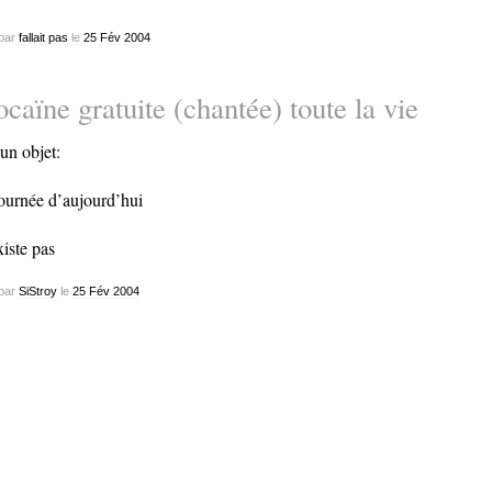
par
fallait pas
le
25
Fév
2004
caïne gratuite (chantée) toute la vie
un objet:
journée d’aujourd’hui
xiste pas
par
SiStroy
le
25
Fév
2004