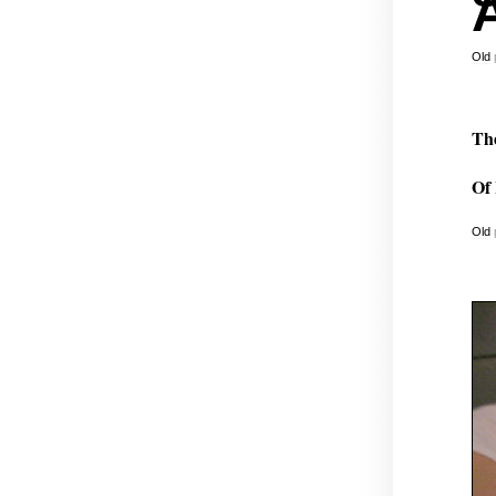
Old
The
Of 
Old