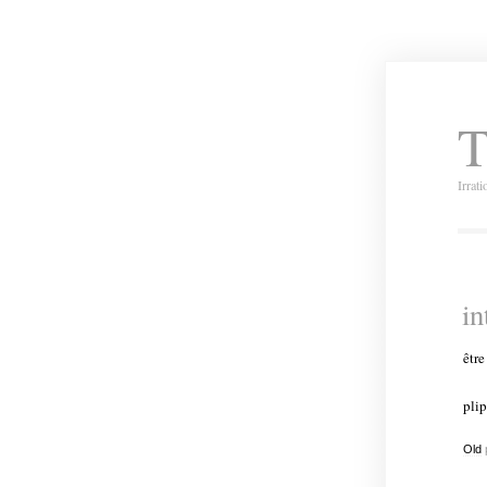
T
Irrat
i
êtr
pli
Old