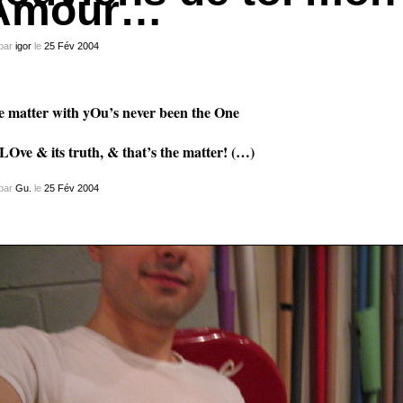
Amour…
par
igor
le
25
Fév
2004
 matter with yOu’s never been the One
LOve & its truth, & that’s the matter! (…)
par
Gu.
le
25
Fév
2004