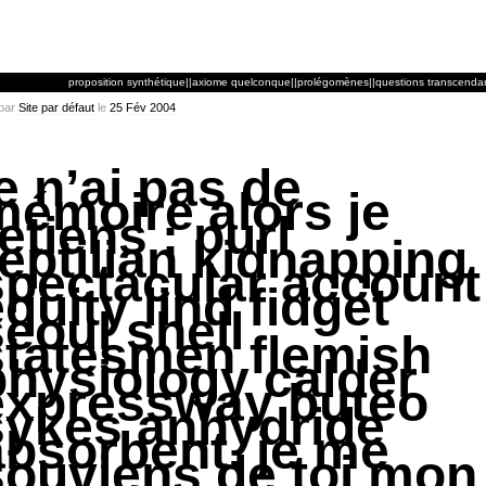
proposition synthétique||axiome quelconque||prolégomènes||questions transcendan
par
Site par défaut
le
25
Fév
2004
e n’ai
pas de
mémoire
alors je
etiens : purl
reptilian kidnapping
spectacular account
quity lind fidget
eoul shell
statesmen flemish
physiology calder
expressway buteo
sykes anhydride
absorbent. je me
souviens de toi mon