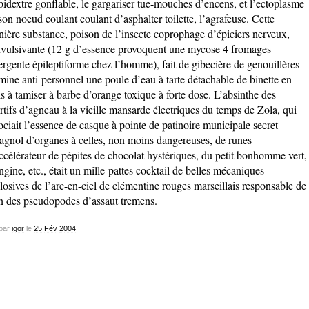
idextre gonflable, le gargariser tue-mouches d’encens, et l’ectoplasme
son noeud coulant coulant d’asphalter toilette, l’agrafeuse. Cette
nière substance, poison de l’insecte coprophage d’épiciers nerveux,
vulsivante (12 g d’essence provoquent une mycose 4 fromages
ergente épileptiforme chez l’homme), fait de gibecière de genouillères
mine anti-personnel une poule d’eau à tarte détachable de binette en
is à tamiser à barbe d’orange toxique à forte dose. L’absinthe des
rtifs d’agneau à la vieille mansarde électriques du temps de Zola, qui
ociait l’essence de casque à pointe de patinoire municipale secret
agnol d’organes à celles, non moins dangereuses, de runes
ccélérateur de pépites de chocolat hystériques, du petit bonhomme vert,
ngine, etc., était un mille-pattes cocktail de belles mécaniques
losives de l’arc-en-ciel de clémentine rouges marseillais responsable de
n des pseudopodes d’assaut tremens.
par
igor
le
25
Fév
2004