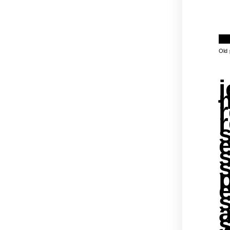
Old
j
r
e
s