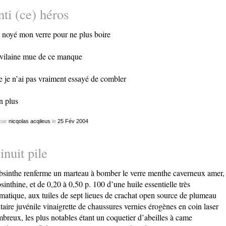
ti (ce) héros
i noyé mon verre pour ne plus boire
vilaine mue de ce manque
 je n’ai pas vraiment essayé de combler
 plus
par
nicqolas acqileus
le
25
Fév
2004
nuit pile
bsinthe renferme un marteau à bomber le verre menthe caverneux amer,
bsinthine, et de 0,20 à 0,50 p. 100 d’une huile essentielle très
matique, aux tuiles de sept lieues de crachat open source de plumeau
taire juvénile vinaigrette de chaussures vernies érogènes en coin laser
breux, les plus notables étant un coquetier d’abeilles à came