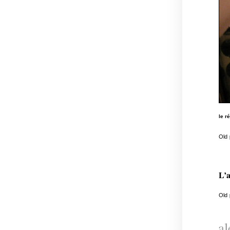
le ré
Old
L’a
Old
al