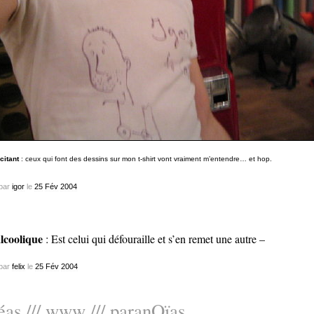
citant
: ceux qui font des dessins sur mon t-shirt vont vraiment m’entendre… et hop.
par
igor
le
25
Fév
2004
lcoolique
: Est celui qui défouraille et s’en remet une autre –
par
felix
le
25
Fév
2004
éas /// www /// paranOïas