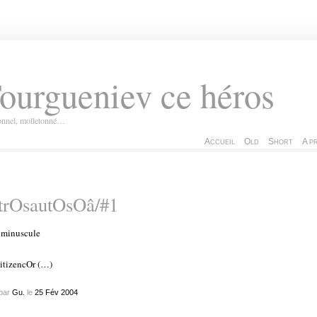
ourgueniev ce héros
ionnel, molletonné…
Accueil
Old
Short
A p
ntrOsautOsOâ/#1
e minuscule
pitizencOr (…)
par
Gu.
le
25
Fév
2004