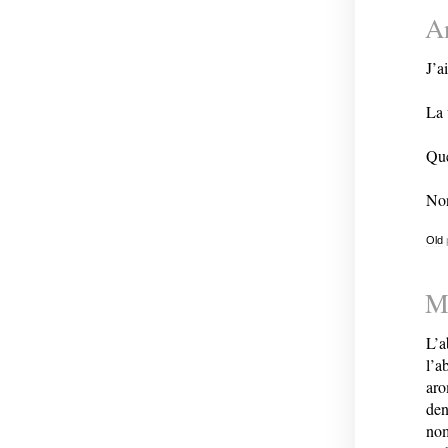
An
J’a
La 
Que
Non
Old
Mi
L’a
l’a
aro
den
nom