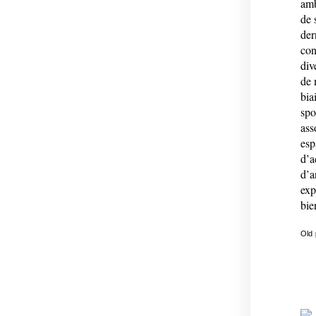
amb
de 
der
con
div
de 
bia
spo
ass
esp
d’a
d’a
exp
bie
Old