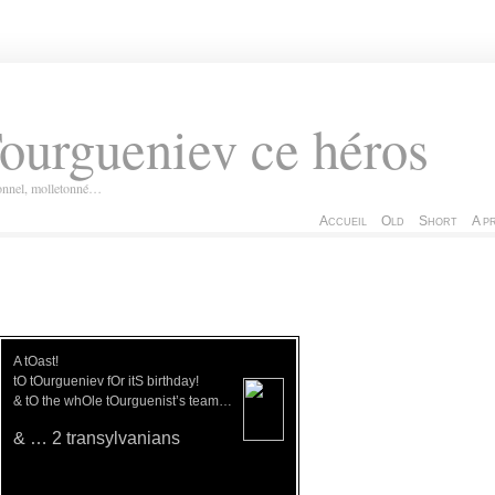
ourgueniev ce héros
ionnel, molletonné…
Accueil
Old
Short
A p
A tOast!
tO tOurgueniev fOr itS birthday!
& tO the whOle tOurguenist’s team…
& … 2 transylvanians