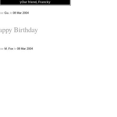
yOur friend, Francky
par
Gu.
le
08
Mar
2004
appy Birthday
par
M. Fox
le
08
Mar
2004