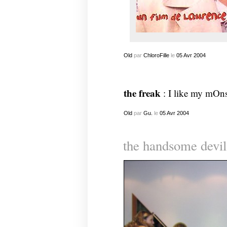
Old
par
ChloroFille
le
05
Avr
2004
the freak
: I like my mOnst
Old
par
Gu.
le
05
Avr
2004
the handsome devil