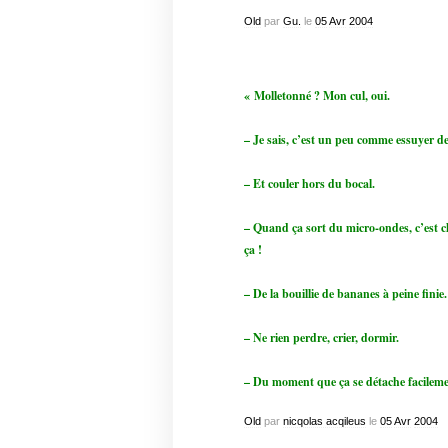
Old
par
Gu.
le
05
Avr
2004
« Molletonné ? Mon cul, oui.
– Je sais, c’est un peu comme essuyer d
– Et couler hors du bocal.
– Quand ça sort du micro-ondes, c’est ch
ça !
– De la bouillie de bananes à peine finie.
– Ne rien perdre, crier, dormir.
– Du moment que ça se détache facilem
Old
par
nicqolas acqileus
le
05
Avr
2004