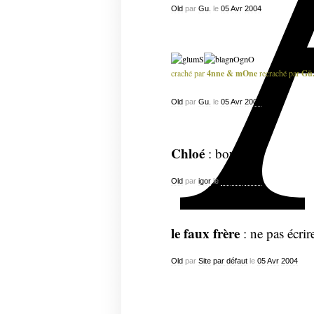
Old
par
Gu.
le
05
Avr
2004
craché par
4nne & mOne
recraché par
Gü
Old
par
Gu.
le
05
Avr
2004
Chloé
: bouhou.
Old
par
igor
le
05
Avr
2004
le faux frère
: ne pas écrir
Old
par
Site par défaut
le
05
Avr
2004