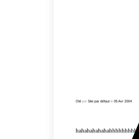
Old
par
Site par défaut
le
05
Avr
2004
hahahahahahahhhhhhhhh