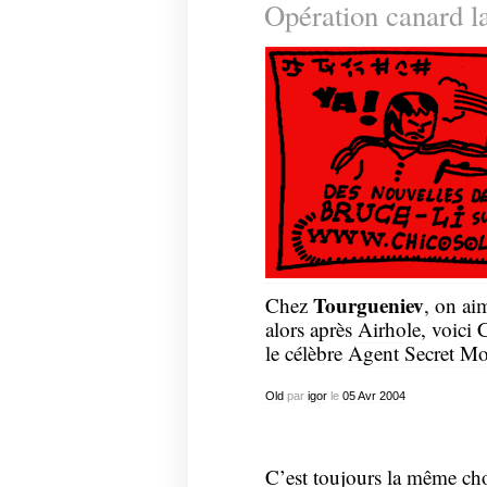
Opération canard l
Tourgueniev
Chez
, on aim
alors après
Airhole
, voici 
le célèbre
Agent Secret Mo
Old
par
igor
le
05
Avr
2004
C’est toujours la même ch