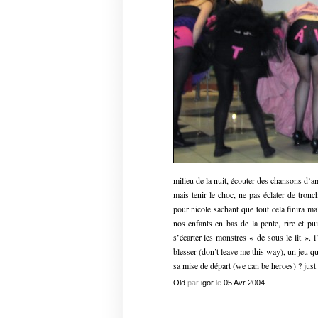
milieu de la nuit, écouter des chansons d’a
mais tenir le choc, ne pas éclater de tro
pour nicole sachant que tout cela finira mal
nos enfants en bas de la pente, rire et pui
s’écarter les monstres « de sous le lit ». 
blesser (don’t leave me this way), un jeu q
sa mise de départ (we can be heroes) ? jus
Old
par
igor
le
05
Avr
2004