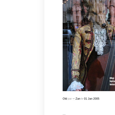
Old
par
-- Zan
le
01
Jan
2005