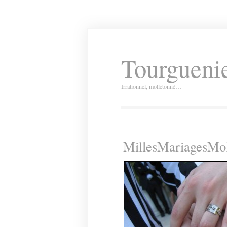
Tourguenie
Irrationnel, molletonné…
MillesMariagesMol