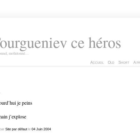
ourgueniev ce héros
ionnel, molletonné…
Accueil
Old
Short
A p
…
ourd’hui je peins
ain j’explose
par
Site par défaut
le
04
Juin
2004