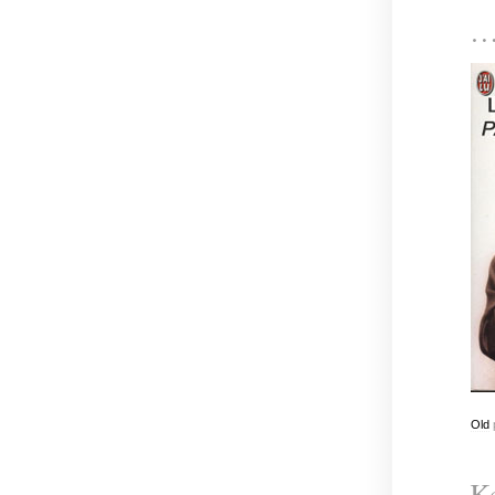
Old
K