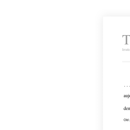
T
Irrat
auj
dem
Old