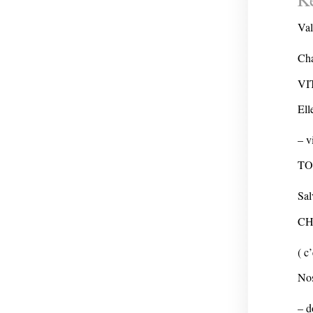
Val
Cha
VIT
Ell
– v
TO
Sal
CHI
( c
Nos
– d