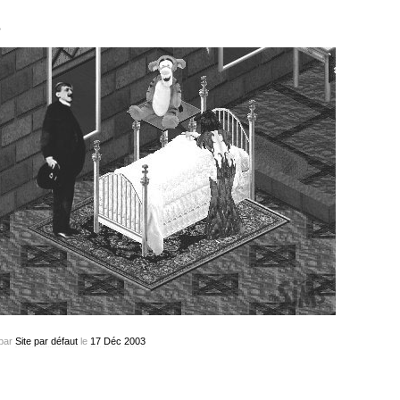
…
par
Site par défaut
le
17
Déc
2003
…