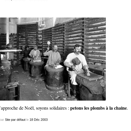
petons les plombs à la chaine
’approche de Noël, soyons solidaires :
.
par
Site par défaut
le
18
Déc
2003