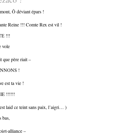
mont, Ô déviant épars !
nte Reine !!! Comte Rex est vil !
E !!!
e vole
it que père riait –
NNONS !
ve est ta vie !
E !!!!!!
’est laid ce teint sans paix, l’aigri… )
 bas,
oigt-alliance –