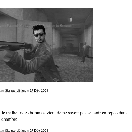
par
Site par défaut
le
17
Déc
2003
t le malheur des hommes vient de
ne
savoir
pas
se tenir en repos dans
 chambre.
par
Site par défaut
le
27
Déc
2004