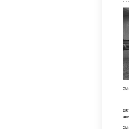
Old
tou
une
Old