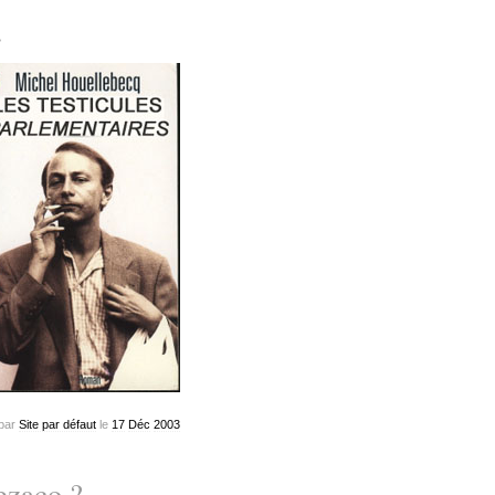
…
par
Site par défaut
le
17
Déc
2003
ezaco ?