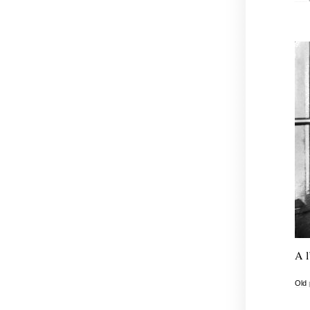
A l
Old