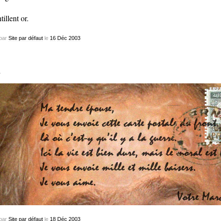
tillent or.
par
Site par défaut
le
16
Déc
2003
…
par
Site par défaut
le
18
Déc
2003