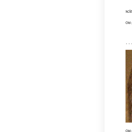
scin
Old
Old