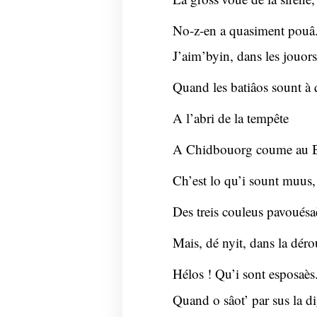
No-z-en a quasiment pouâ
J’aim’byin, dans les jouors
Quand les batiâos sount à 
A l’abri de la tempête
A Chidbouorg coume au B
Ch’est lo qu’i sount muus,
Des treis couleus pavouésaè
Mais, dé nyit, dans la déro
Hélos ! Qu’i sont esposaès
Quand o sâot’ par sus la d