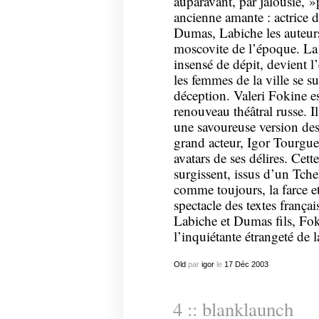
auparavant, par jalousie, »
ancienne amante : actrice d
Dumas, Labiche les auteurs
moscovite de l’époque. La 
insensé de dépit, devient l
les femmes de la ville se s
déception. Valeri Fokine es
renouveau théâtral russe. I
une savoureuse version de
grand acteur, Igor Tourguen
avatars de ses délires. Cet
surgissent, issus d’un Tc
comme toujours, la farce et
spectacle des textes frança
Labiche et Dumas fils, Fok
l’inquiétante étrangeté de 
Old
par
igor
le
17
Déc
2003
4 :: blanklaunch