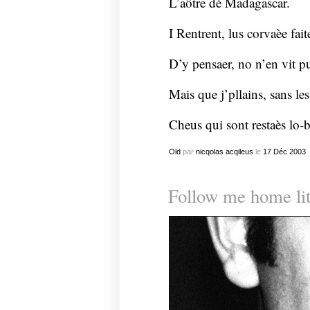
L’aôtre dé Madagascar.
I Rentrent, lus corvaèe fait
D’y pensaer, no n’en vit p
Mais que j’pllains, sans les
Cheus qui sont restaès lo-b
Old
par
nicqolas acqileus
le
17
Déc
2003
Follow me home litt