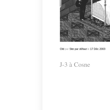
Old
par
Site par défaut
le
17
Déc
2003
J-3 à Cosne