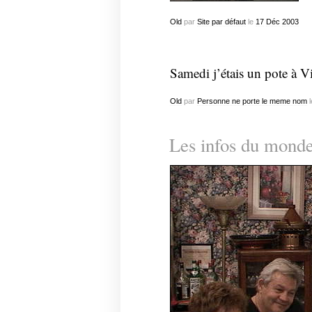
Old
par
Site par défaut
le
17
Déc
2003
Samedi j’étais un pote à Vil
Old
par
Personne ne porte le meme nom
l
Les infos du mond