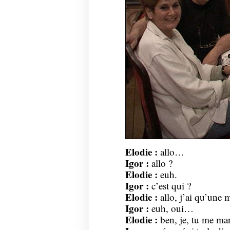
Elodie :
allo…
Igor :
allo ?
Elodie :
euh.
Igor :
c’est qui ?
Elodie :
allo, j’ai qu’une 
Igor :
euh, oui…
Elodie :
ben, je, tu me man