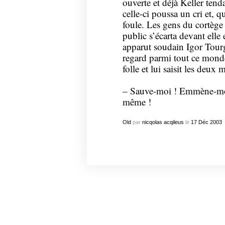
ouverte et déjà Keller tenda
celle-ci poussa un cri et, qu
foule. Les gens du cortège 
public s’écarta devant elle
apparut soudain Igor Tourg
regard parmi tout ce mond
folle et lui saisit les deux 
– Sauve-moi ! Emmène-moi 
même !
Old
par
nicqolas acqileus
le
17
Déc
2003