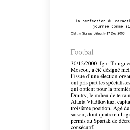
la perfection du caract
journée comme si
Old
par
Site par défaut
le
17
Déc
2003
Footbal
30/12/2000. Igor Tourguen
Moscou, a été désigné meill
l’issue d’une élection organ
ont pris part les spécialist
qui obtient pour la premièr
Dmitry, le milieu de terr
Alania Vladikavkaz, capita
troisième position. Agé de 
saison, dont quatre en Li
permis au Spartak de décro
consécutif.