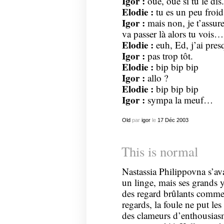
Igor :
oué, oué si tu le dis.
Elodie :
tu es un peu froid
Igor :
mais non, je t’assure
va passer là alors tu vois…
Elodie :
euh, Ed, j’ai pres
Igor :
pas trop tôt.
Elodie :
bip bip bip
Igor :
allo ?
Elodie :
bip bip bip
Igor :
sympa la meuf…
Old
par
igor
le
17
Déc
2003
This is normal
Nastassia Philippovna s’av
un linge, mais ses grands y
des regard brûlants comme
regards, la foule ne put les
des clameurs d’enthousiasme