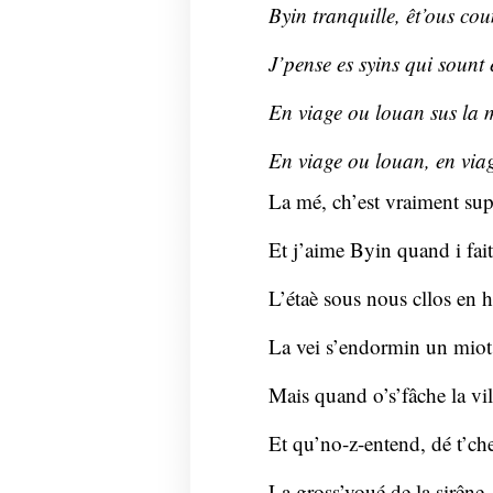
Byin tranquille, êt’ous co
J’pense es syins qui sount 
En viage ou louan sus la 
En viage ou louan, en via
La mé, ch’est vraiment sup
Et j’aime Byin quand i fait
L’étaè sous nous cllos en 
La vei s’endormin un miot
Mais quand o’s’fâche la vil
Et qu’no-z-entend, dé t’ch
La gross’voué de la sirêne,