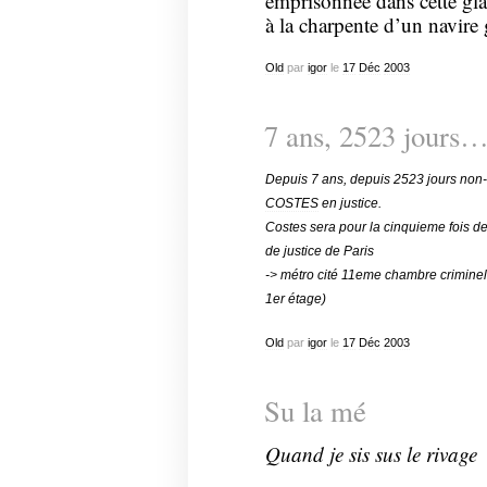
emprisonnée dans cette gla
à la charpente d’un navire
Old
par
igor
le
17
Déc
2003
7 ans, 2523 jours
Depuis 7 ans, depuis 2523 jours non-s
COSTES
en justice.
Costes sera pour la cinquieme fois d
de justice de Paris
-> métro cité 11eme chambre criminelle
1er étage)
Old
par
igor
le
17
Déc
2003
Su la mé
Quand je sis sus le rivage