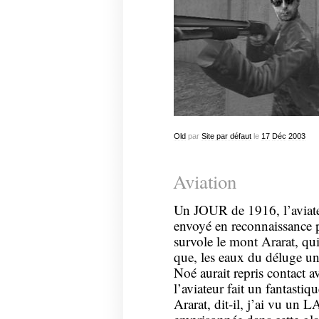
Old
par
Site par défaut
le
17
Déc
2003
Aviation
Un JOUR de 1916, l’aviate
envoyé en reconnaissance pr
survole le mont Ararat, qu
que, les eaux du déluge univ
Noé aurait repris contact av
l’aviateur fait un fantasti
Ararat, dit-il, j’ai vu un