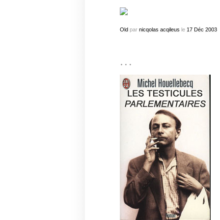
Old
par
nicqolas acqileus
le
17
Déc
2003
…