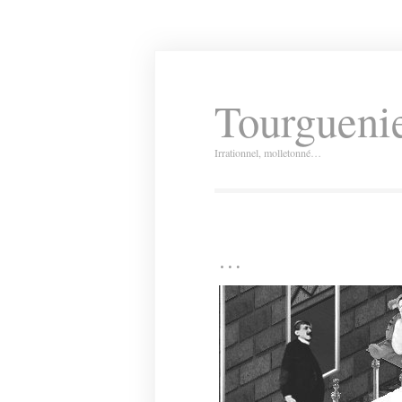
Tourguenie
Irrationnel, molletonné…
…