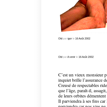
Old
par
igor
le
16
Août
2002
Old
par
A venir
le
16
Août
2002
C’est un vieux monsieur pa
inquiet brille l’assurance de
Creusé de respectables ride
que l’âge, paraît-il, assagi
de leurs orbites démentent
Il parviendra à ses fins car 
parviendra car nos vies n