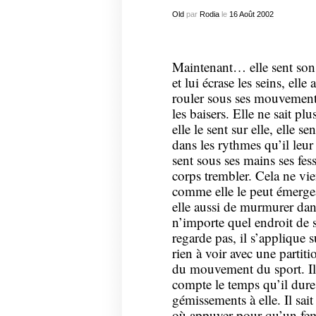
Old
par
Rodia
le
16
Août
2002
Maintenant… elle sent son s
et lui écrase les seins, elle
rouler sous ses mouvements. 
les baisers. Elle ne sait plu
elle le sent sur elle, elle se
dans les rythmes qu’il leur 
sent sous ses mains ses fess
corps trembler. Cela ne vien
comme elle le peut émergean
elle aussi de murmurer dan
n’importe quel endroit de s
regarde pas, il s’applique
rien à voir avec une partiti
du mouvement du sport. Il c
compte le temps qu’il dure 
gémissements à elle. Il sait
où appuyer pour qu’un femm