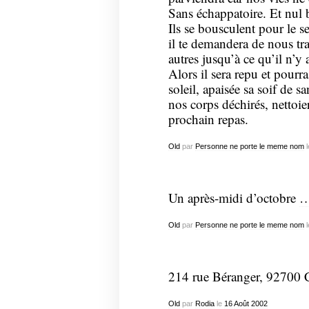
Sans échappatoire. Et nul b
Ils se bousculent pour le 
il te demandera de nous trah
autres jusqu’à ce qu’il n’y 
Alors il sera repu et pourr
soleil, apaisée sa soif de sa
nos corps déchirés, nettoie
prochain repas.
Old
par
Personne ne porte le meme nom
l
Un après-midi d’octobre
Old
par
Personne ne porte le meme nom
l
214 rue Béranger, 92700 C
Old
par
Rodia
le
16
Août
2002