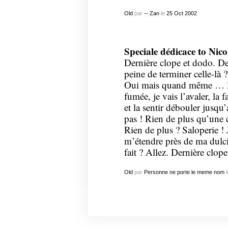
Old
par
-- Zan
le
25
Oct
2002
Speciale dédicace to Nico
Dernière clope et dodo. De
peine de terminer celle-là 
Oui mais quand même … Ell
fumée, je vais l’avaler, l
et la sentir débouler jus
pas ! Rien de plus qu’une c
Rien de plus ? Saloperie ! 
m’étendre près de ma dulcin
fait ? Allez. Dernière clop
Old
par
Personne ne porte le meme nom
l