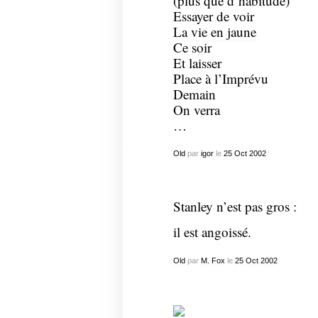
(plus que d’habitude)
Essayer de voir
La vie en jaune
Ce soir
Et laisser
Place à
l’Imprévu
Demain
On verra
…
Old
par
igor
le
25
Oct
2002
Stanley n’est pas gros :
il est angoissé.
Old
par
M. Fox
le
25
Oct
2002