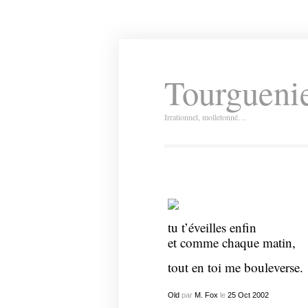
Tourguenie
Irrationnel, molletonné…
tu t’éveilles enfin
et comme chaque matin,
tout en toi me bouleverse.
Old
par
M. Fox
le
25
Oct
2002