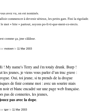
vous avez vu, on est
nominés
.
alloir commencer à devenir sérieux, les petits gars. Fini la rigolade.
 le mot « bite » partout, soyons po-li-ti-que-ment-co-rrects.
’est comme ça, jme câââsse.
par
motown
le
11
Mar
2003
ut les jeunes, je viens vous parler d’un truc grave :
drogue. Oui, toi jeune, si tu prends de la drogue
risques de finir comme moi : avec un sourire niais
en noir et blanc encadré sur une page web française.
rs pas de conneries, les jeunes,
jouez pas avec la dope
.
par
igor
le
11
Mar
2003