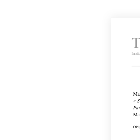
T
Irrat
Ma 
« S
Par
Ma 
Old