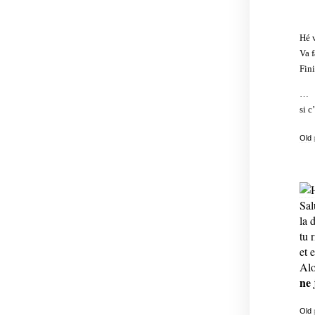
Hé 
Va f
Fini
…
si c
Old
Sal
la 
tu 
et 
Alo
ne 
Old