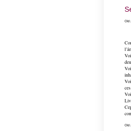
Se
Old
Con
l’â
Voi
deu
Voi
inh
Voi
ces
Voi
Liv
Cep
con
Old