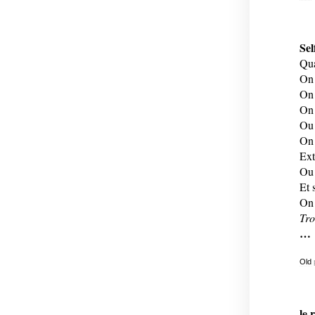
Sel
Qua
On 
On 
On 
Ou 
On 
Ext
Ou 
Et 
On 
Tro
…
Old
le 