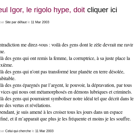
ul Igor, le rigolo hype, doit
cliquer ici
par
Site par défaut
le
11
Mar
2003
tradiction me direz-vous : voilà des gens dont le zèle devrait me ravir
me.
là des gens qui ont remis la femme, la corruptrice, à sa juste place la
xième.
là des gens qui n’ont pas transformé leur planête en terre désolée,
abitable.
là des gens épargnés par l’argent, le pouvoir, la dépravation, par tous
 vices qui nous ont métamorphosés en démons lubriques et criminels.
là des gens qui pourraient symboliser notre idéal tel que décrit dans le
re des vertus et révélations.
endant, je suis amené à les croiser tous les jours dans un espace
finé, et il m’apparait que plus je les fréquente et moins je les souffre.
par
Celui qui cherche
le
11
Mar
2003