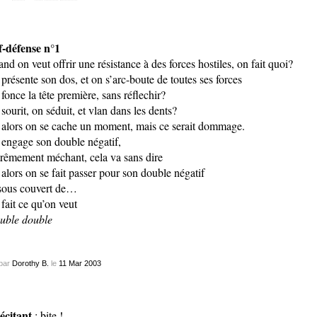
f-défense n°1
nd on veut offrir une résistance à des forces hostiles, on fait quoi?
présente son dos, et on s’arc-boute de toutes ses forces
fonce la tête première, sans réflechir?
sourit, on séduit, et vlan dans les dents?
alors on se cache un moment, mais ce serait dommage.
engage son double négatif,
rêmement méchant, cela va sans dire
alors on se fait passer pour son double négatif
sous couvert de…
fait ce qu’on veut
uble double
par
Dorothy B.
le
11
Mar
2003
récitant
: bite !