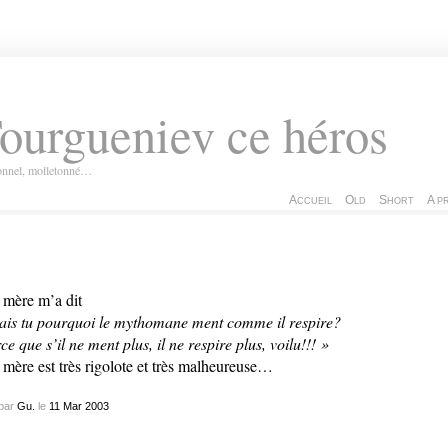
ourgueniev ce héros
ionnel, molletonné…
Accueil
Old
Short
A p
mère m’a dit
ais tu pourquoi le mythomane ment comme il respire?
ce que s’il ne ment plus, il ne respire plus, voilu!!! »
mère est très rigolote et très malheureuse…
par
Gu.
le
11
Mar
2003