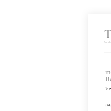
T
Irrat
me
Bo
le 
de l’I
Old