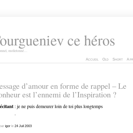
ourgueniev ce héros
ionnel, molletonné…
Accueil
Old
Short
A p
ssage d’amour en forme de rappel – Le
nheur est l’ennemi de l’Inspiration ?
récitant
: je ne puis demeurer loin de toi plus longtemps
(le Bonheur est l’an vert
.
nspiration ?)
par
igor
le
24
Juil
2003