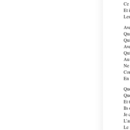
Ce 
Et 
Les
Ave
Qua
Qui
Ave
Qui
Au 
Ne 
Com
En 
Que
Que
Et 
Ils
Je 
L’a
Le 