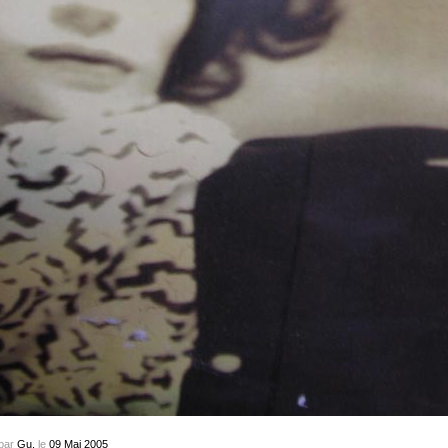
par
Gu.
le
09
Mai
2005