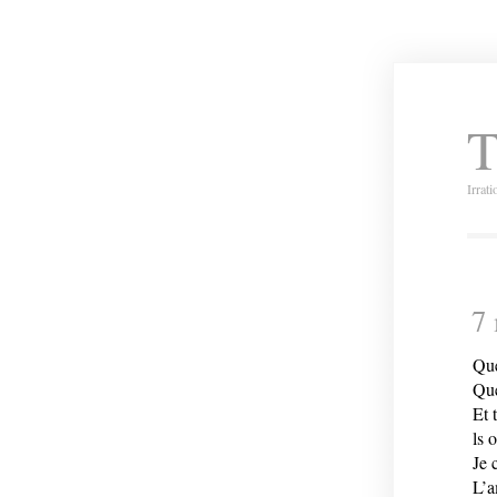
T
Irrat
7
Que
Que
Et 
ls 
Je 
L’a