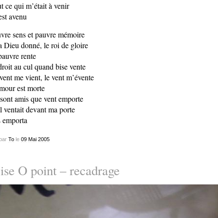
t ce qui m’était à venir
st avenu
vre sens et pauvre mémoire
 Dieu donné, le roi de gloire
pauvre rente
droit au cul quand bise vente
vent me vient, le vent m’évente
mour est morte
sont amis que vent emporte
il ventait devant ma porte
 emporta
par
To
le
09
Mai
2005
se O point – recadrage