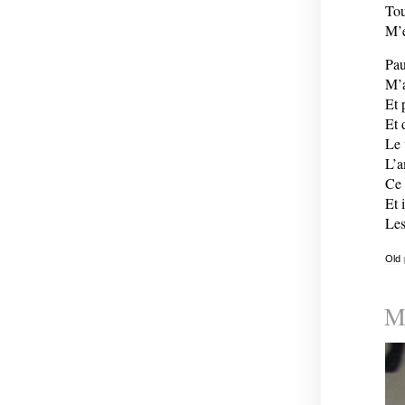
Tou
M’e
Pau
M’a
Et 
Et 
Le 
L’a
Ce 
Et 
Les
Old
Mi