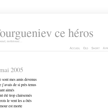
ourgueniev ce héros
ionnel, molletonné…
Accueil
Old
Short
A p
 mai 2005
 sont mes amis devenus
 j’avais de si près tenus
tant aimés
ont été trop clairsemés
crois le vent les a ôtés
mour est morte