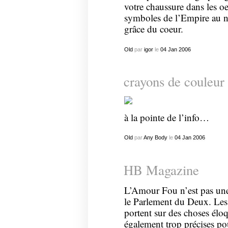
votre chaussure dans les oe
symboles de l’Empire au no
grâce du coeur.
Old
par
igor
le
04
Jan
2006
crayons de couleur
à la pointe de l’info…
Old
par
Any Body
le
04
Jan
2006
HB Magazine
L’Amour Fou n’est pas une 
le Parlement du Deux. Les 
portent sur des choses élo
également trop précises pou