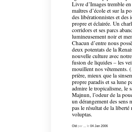
Livre d’Images tremble en n
maîtres d’école et sur la p
des libérationnistes et des 
propre et éclairée. Un char
corridors et ses parcs ab
lumineusement noir et me
Chacun d’entre nous possè
deux potentats de la Renai
nouvelle culture avec notr
fusion de liquides – les ve
mouillent nos vêtements. 
prière, mieux que la sins
propre paradis et sa lune p
admire le tropicalisme, le 
Majnun, l’odeur de la poud
un dérangement des sens ma
pas le résultat de la libert
voluptas.
Old
par
...
le
04
Jan
2006